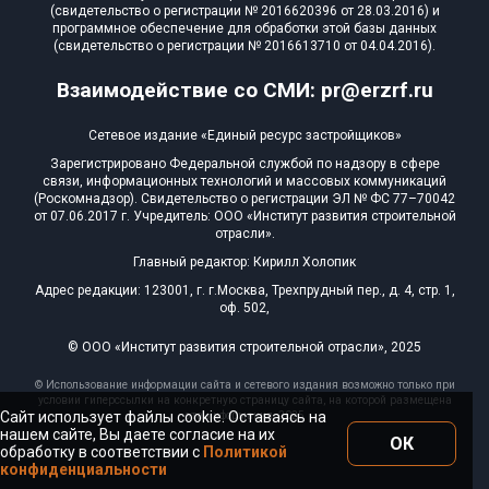
(свидетельство о регистрации № 2016620396 от 28.03.2016) и
программное обеспечение для обработки этой базы данных
(свидетельство о регистрации № 2016613710 от 04.04.2016).
Взаимодействие со СМИ: pr@erzrf.ru
Сетевое издание «Единый ресурс застройщиков»
Зарегистрировано Федеральной службой по надзору в сфере
связи, информационных технологий и массовых коммуникаций
(Роскомнадзор). Свидетельство о регистрации ЭЛ № ФС 77–70042
от 07.06.2017 г. Учредитель: ООО «Институт развития строительной
отрасли».
Главный редактор: Кирилл Холопик
Адрес редакции: 123001, г. г.Москва, Трехпрудный пер., д. 4, стр. 1,
оф. 502,
© ООО «Институт развития строительной отрасли», 2025
© Использование информации сайта и сетевого издания возможно только при
условии гиперссылки на конкретную страницу сайта, на которой размещена
Сайт использует файлы cookie. Оставаясь на
эта информация, 2025
нашем сайте, Вы даете согласие на их
ОК
обработку в соответствии с
Политикой
конфиденциальности