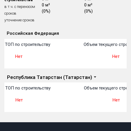
0 м²
0 м²
0 м²
Блокированных домов
175 из 175
в т.ч. с переносом
(0%)
(0%)
(0%)
сроков
Квартир, апартаментов,
блоков в БД
56 039 из 56 039
уточнение сроков
Российская Федерация
Объекты
Объекты
Объекты
Объекты
Объекты
Объекты
Объекты
Объекты
Объекты
Объекты
Объекты
План 
План 
План 
План 
План 
План 
План 
План 
План 
План 
План 
в ТОП по строительству
Объем текущего строит
Нет
Нет
Республика Татарстан (Татарстан)
 в ТОП по строительству
Объем текущего строи
Нет
Нет