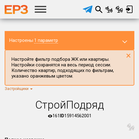
Настроены
1 параметр
×
Настройте фильтр подбора ЖК или квартиры.
Настройки сохранятся на весь период сессии.
Количество квартир, подходящих по фильтрам,
указано оранжевым цветом.
Застройщики
Регион ЖК
г.Москва
×
СтройПодряд
Район в регионе
Все
161
ID
15914562001
Населённый пункт