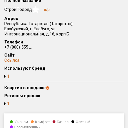
Полное название
Округ
СтройПодряд
н/р
NaN
Все
Адрес
Республика Татарстан (Татарстан),
Район в городе
Елабужский, г. Елабуга, ул.
Все
Интернациональная, д.16, корп.Б
Телефон
Цена
₽/м²
млн ₽
+7 (800) 555 ...
от
до
Сайт
Ссылка
Общая площадь, м²
Используют бренд
от
до
1
Срок сдачи
от
до
Квартир в продаже
Регионы продаж
Вид объекта
1
Кол-во комнат
Эконом
Комфорт
Бизнес
Элитный
Просмотренный