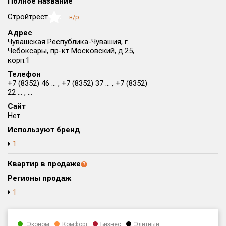
Полное название
Округ
Стройтрест
н/р
NaN
Все
Адрес
Чувашская Республика-Чувашия, г.
Район в городе
Чебоксары, пр-кт Московский, д.25,
Все
корп.1
Телефон
Цена
₽/м²
млн ₽
+7 (8352) 46 ... , +7 (8352) 37 ... , +7 (8352)
от
до
22 ... , ...
Сайт
Общая площадь, м²
Нет
от
до
Используют бренд
Срок сдачи
1
от
до
Квартир в продаже
Вид объекта
Регионы продаж
1
Кол-во комнат
Эконом
Комфорт
Бизнес
Элитный