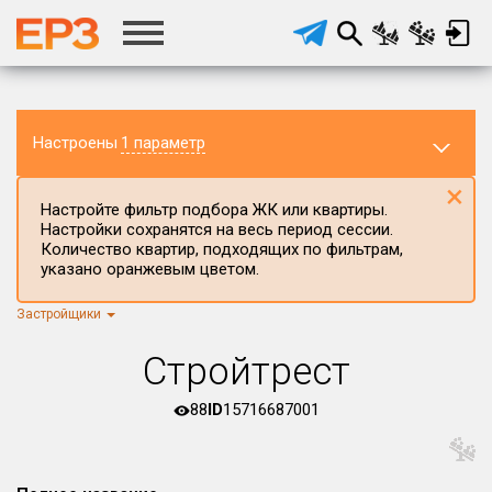
Настроены
1 параметр
×
Настройте фильтр подбора ЖК или квартиры.
Настройки сохранятся на весь период сессии.
Количество квартир, подходящих по фильтрам,
указано оранжевым цветом.
Застройщики
Регион ЖК
г.Москва
×
Стройтрест
Район в регионе
Все
88
ID
15716687001
Населённый пункт