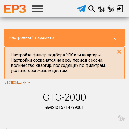
Настроены
1 параметр
×
Настройте фильтр подбора ЖК или квартиры.
Настройки сохранятся на весь период сессии.
Количество квартир, подходящих по фильтрам,
указано оранжевым цветом.
Застройщики
Регион ЖК
г.Москва
×
СТС-2000
Район в регионе
Все
92
ID
15714799001
Населённый пункт