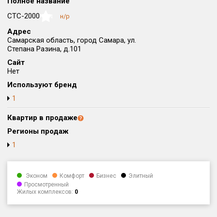
Полное название
Округ
СТС-2000
н/р
NaN
Все
Адрес
Самарская область, город Самара, ул.
Район в городе
Степана Разина, д.101
Все
Сайт
Нет
Цена
₽/м²
млн ₽
Используют бренд
от
до
1
Общая площадь, м²
от
до
Квартир в продаже
Регионы продаж
Срок сдачи
1
от
до
Вид объекта
Эконом
Комфорт
Бизнес
Элитный
Просмотренный
Жилых комплексов:
0
Кол-во комнат