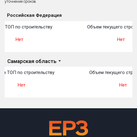
уточнение сроков
Блокированных домов
175 из 175
Российская Федерация
Квартир, апартаментов,
Объекты
Объекты
Объекты
Объекты
Объекты
Объекты
Объекты
Объекты
Объекты
Объекты
Объекты
План 
План 
План 
План 
План 
План 
План 
План 
План 
План 
План 
блоков в БД
56 039 из 56 039
в ТОП по строительству
Объем текущего строит
Нет
Нет
Самарская область
 в ТОП по строительству
Объем текущего строи
Нет
Нет