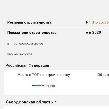
Регионы строительства
1 (По состо
Сдано в 2018
Сдано в 2019
Сдано в 2020
Показатели строительства
0 м²
0 м²
0 м²
0 м²
0 м²
0 м²
в т.ч. с переносом сроков
(0%)
(0%)
(0%)
уточнение сроков
Российская Федерация
Объекты
Объекты
Объекты
Объекты
Объекты
Объекты
Объекты
Объекты
Объекты
Объекты
Объекты
Место в ТОП по строительству
Объем
1 718
Свердловская область