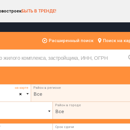
овостроек
БЫТЬ В ТРЕНДЕ!
Расширенный поиск
Поиск на ка
на карте
Район в регионе
×
Все
Район в городе
Все
²
Срок сдачи