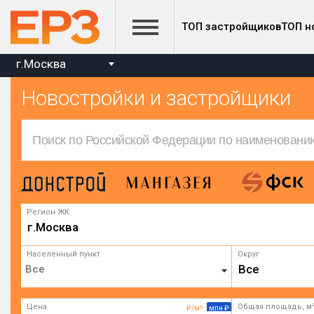
ТОП застройщиков
ТОП н
г.Москва
Новостройки и застройщики
Регион ЖК
г.Москва
Населённый пункт
Округ
Все
Цена
Общая площадь, м
₽/м²
млн ₽