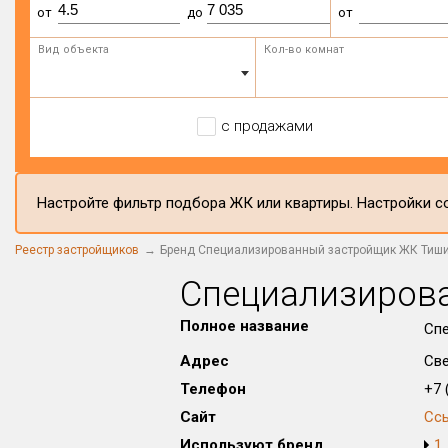
от
до
от
Вид объекта
Кол-во комнат
с продажами
Настройте фильтр подбора ЖК или квартиры. Настройки со
Реестр застройщиков
Бренд Специализированный застройщик ЖК Тиш
Специализиров
Полное название
Сп
Адрес
Све
Телефон
+7 (
Сайт
Сс
Используют бренд
1