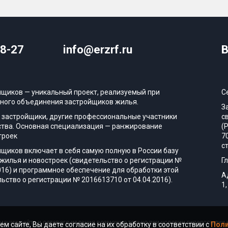
08-27
info@erzrf.ru
В
йщиков — уникальный проект, реализуемый при
С
ного объединения застройщиков жилья.
З
 застройщики, другие профессиональные участники
с
тва. Основная специализация — ранжирование
(
троек
7
с
йщиков включает в себя самую полную в России базу
жилья и новостроек (свидетельство о регистрации №
Г
016) и программное обеспечение для обработки этой
А
ьство о регистрации № 2016613710 от 04.04.2016).
1,
ации сайта и сетевого издания возможно только при условии гиперссылки н
ем сайте, Вы даете согласие на их обработку в соответствии с
Поли