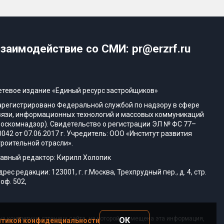
заимодействие со СМИ: pr@erzrf.ru
етевое издание «Единый ресурс застройщиков»
арегистрировано Федеральной службой по надзору в сфере
вязи, информационных технологий и массовых коммуникаций
Роскомнадзор). Свидетельство о регистрации ЭЛ № ФС 77–
0042 от 07.06.2017 г. Учредитель: ООО «Институт развития
троительной отрасли».
лавный редактор: Кирилл Холопик
дрес редакции: 123001, г. г.Москва, Трехпрудный пер., д. 4, стр.
 оф. 502,
а конкретную страницу сайта, на которой размещена эта информация,
ОК
тикой конфиденциальности