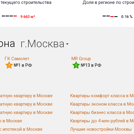
текущего строительства
Доля в регионе по стро
9 663
м²
0.16
%
иона
г.Москва
ГК Самолет
MR Group
№1 в РФ
№13 в РФ
3
5
атную квартиру в Москве
Квартиры комфорт класса в М
атную квартиру в Москве
Квартиры эконом класса в Мо
атную квартиру в Москве
Квартиры бизнес класса в Мо
ю в Москве
Квартиры до 4 млн рублей в 
с ипотекой в Москве
Лучшие новостройки Москвы