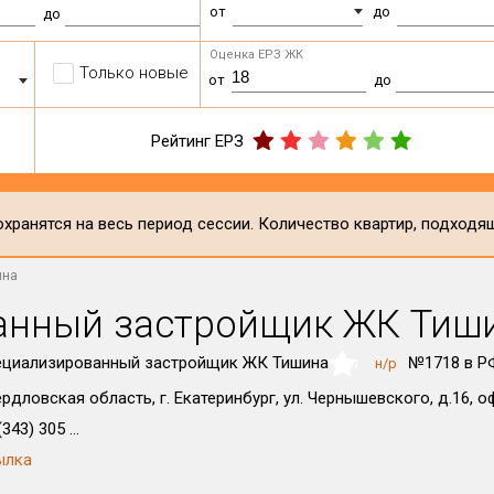
от
до
до
Оценка ЕРЗ ЖК
Только новые
от
до
Рейтинг ЕРЗ
хранятся на весь период сессии. Количество квартир, подходя
ина
анный застройщик ЖК Тиш
ециализированный застройщик ЖК Тишина
№1718 в Р
н/р
NaN
рдловская область, г. Екатеринбург, ул. Чернышевского, д.16, о
343) 305 ...
ылка