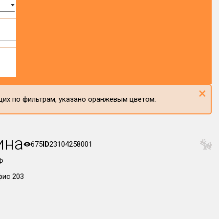
×
щих по фильтрам, указано оранжевым цветом.
ина
675
ID
23104258001
Ф
фис 203