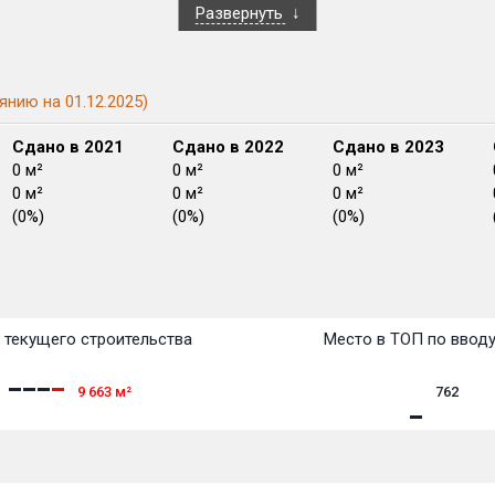
Развернуть
янию на 01.12.2025)
Сдано в 2021
Сдано в 2022
Сдано в 2023
0 м²
0 м²
0 м²
0 м²
0 м²
0 м²
(0%)
(0%)
(0%)
План
План
План
План
План
План
План
План
План
План
План
 текущего строительства
Место в ТОП по ввод
9 663
м²
762