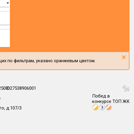
×
щих по фильтрам, указано оранжевым цветом.
250
ID
27538906001
Побед в
Ф
конкурсе ТОП ЖК
1
о, д.107/3