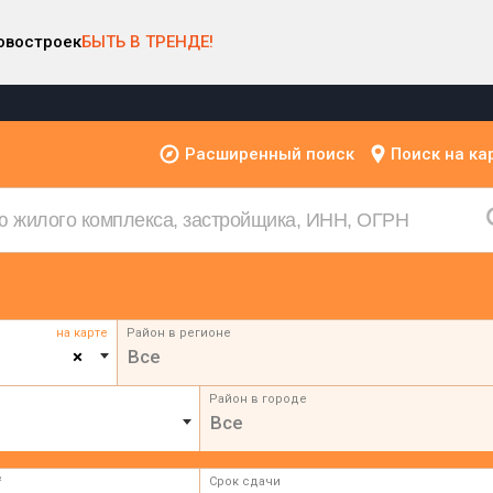
овостроек
БЫТЬ В ТРЕНДЕ!
Расширенный поиск
Поиск на ка
на карте
Район в регионе
×
Все
Район в городе
Все
²
Срок сдачи