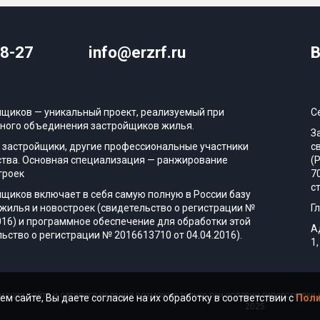
08-27
info@erzrf.ru
В
йщиков — уникальный проект, реализуемый при
С
ного объединения застройщиков жилья.
З
 застройщики, другие профессиональные участники
с
тва. Основная специализация — ранжирование
(
троек
7
с
йщиков включает в себя самую полную в России базу
жилья и новостроек (свидетельство о регистрации №
Г
016) и программное обеспечение для обработки этой
А
ьство о регистрации № 2016613710 от 04.04.2016).
1,
ации сайта и сетевого издания возможно только при условии гиперссылки н
ем сайте, Вы даете согласие на их обработку в соответствии с
Поли
2025