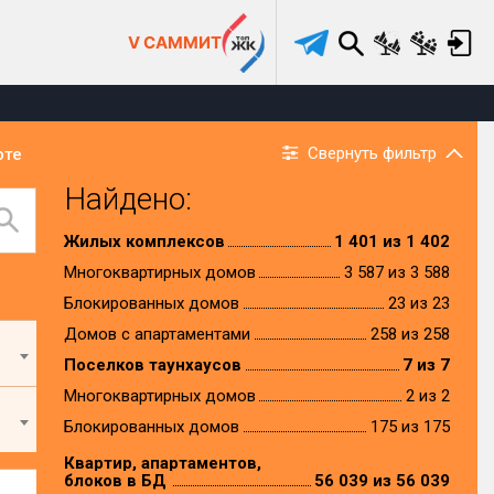
V САММИТ
Свернуть фильтр
рте
Найдено:
Жилых комплексов
1 401 из 1 402
Многоквартирных домов
3 587 из 3 588
Блокированных домов
23 из 23
Домов с апартаментами
258 из 258
Поселков таунхаусов
7 из 7
Многоквартирных домов
2 из 2
Блокированных домов
175 из 175
Квартир, апартаментов,
блоков в БД
56 039 из 56 039