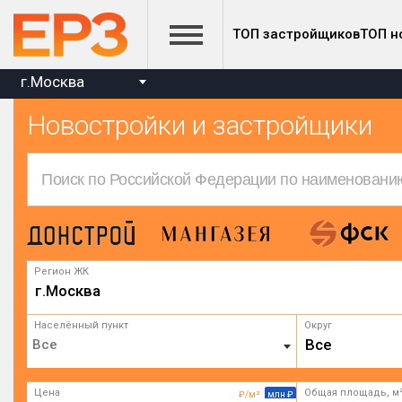
ТОП застройщиков
ТОП н
г.Москва
Новостройки и застройщики
Регион ЖК
г.Москва
Населённый пункт
Округ
Все
Цена
Общая площадь, м
₽/м²
млн ₽