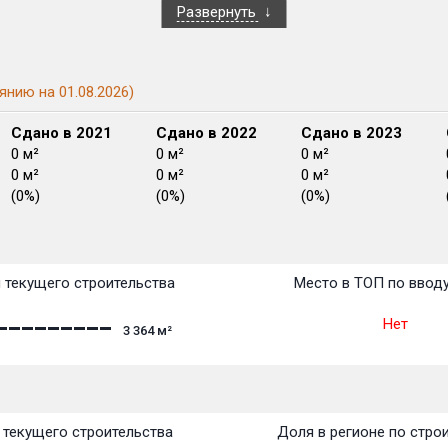
Развернуть
янию на 01.08.2026)
Сдано в 2021
Сдано в 2022
Сдано в 2023
0 м²
0 м²
0 м²
0 м²
0 м²
0 м²
(0%)
(0%)
(0%)
План 
План 
План 
План 
План 
План 
План 
План 
План 
План 
План 
 текущего строительства
Место в ТОП по ввод
Нет
3 364
м²
текущего строительства
Доля в регионе по стро