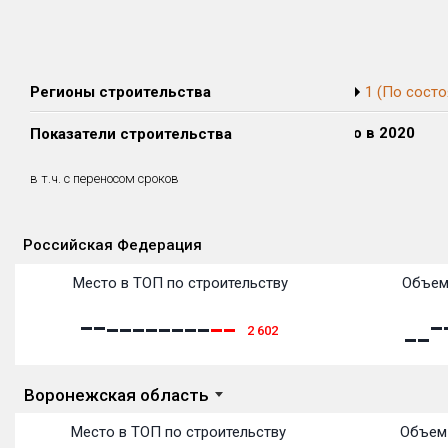
Регионы строительства
1 (По состо
Сдано в 2018
Сдано в 2019
Сдано в 2020
Показатели строительства
0 м²
0 м²
0 м²
0 м²
0 м²
0 м²
в т.ч. с переносом сроков
(0%)
(0%)
(0%)
Российская Федерация
Объекты
Объекты
Объекты
Объекты
Объекты
Объекты
Объекты
Объекты
Объекты
Объекты
Объекты
Место в ТОП по строительству
Объем
2 602
Воронежская область
Место в ТОП по строительству
Объем 