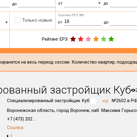
от
до
до
Оценка ЕРЗ ЖК
Только новые
от
до
Рейтинг ЕРЗ
хранятся на весь период сессии. Количество квартир, подходя
рованный застройщик Куб
Специализированный застройщик Куб
№2602 в Р
н/р
NaN
Воронежская область, город Воронеж, наб. Максима Горьког
+7 (473) 202 ...
Ссылка
1