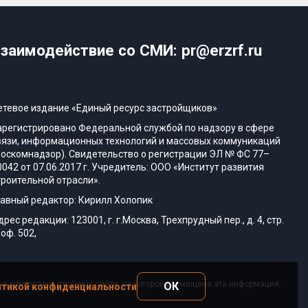
заимодействие со СМИ: pr@erzrf.ru
етевое издание «Единый ресурс застройщиков»
арегистрировано Федеральной службой по надзору в сфере
вязи, информационных технологий и массовых коммуникаций
Роскомнадзор). Свидетельство о регистрации ЭЛ № ФС 77–
0042 от 07.06.2017 г. Учредитель: ООО «Институт развития
троительной отрасли».
лавный редактор: Кирилл Холопик
дрес редакции: 123001, г. г.Москва, Трехпрудный пер., д. 4, стр.
 оф. 502,
а конкретную страницу сайта, на которой размещена эта информация,
ОК
тикой конфиденциальности