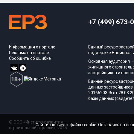
+7 (499) 673-
Информация о портале
Единый ресурс застро
Реклама на портале
поддержке Националь
Сообщить об ошибке
Основная аудитория —
жилищного строительс
застройщиков и новос
Единый ресурс застро
данных застройщиков 
2016620396 от 28.03.2
базы данных (свидетел
© ООО «Институт развития
© Использование информ
Сайт использует файлы cookie. Оставаясь на наш
строительной отрасли», 2025