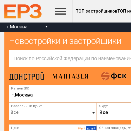
ТОП застройщиков
ТОП н
г.Москва
Новостройки и застройщики
Регион ЖК
г.Москва
Населённый пункт
Округ
Все
Цена
Общая площадь, м
₽/м²
млн ₽