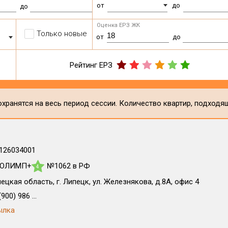
от
до
до
Оценка ЕРЗ ЖК
Только новые
от
до
Рейтинг ЕРЗ
хранятся на весь период сессии. Количество квартир, подходя
126034001
 ОЛИМП+
№1062 в РФ
4
ецкая область, г. Липецк, ул. Железнякова, д.8А, офис 4
900) 986 ...
ылка