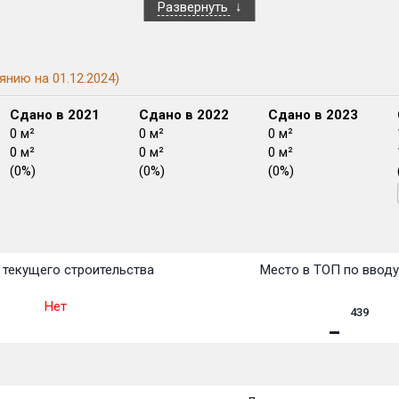
Развернуть
янию на 01.12.2024)
Сдано в 2021
Сдано в 2022
Сдано в 2023
0 м²
0 м²
0 м²
0 м²
0 м²
0 м²
(0%)
(0%)
(0%)
План
План
План
План
План
План
План
План
План
План
План
текущего строительства
Место в ТОП по ввод
Нет
439