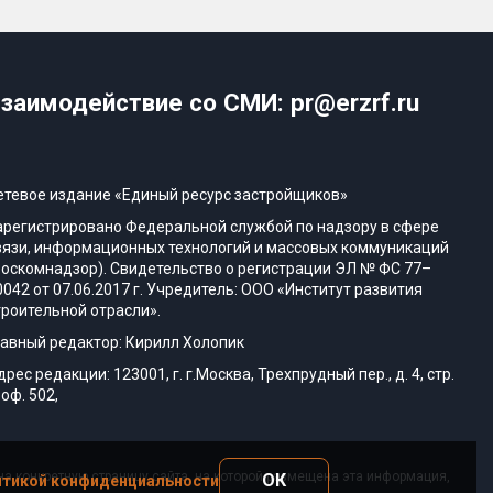
заимодействие со СМИ: pr@erzrf.ru
етевое издание «Единый ресурс застройщиков»
арегистрировано Федеральной службой по надзору в сфере
вязи, информационных технологий и массовых коммуникаций
Роскомнадзор). Свидетельство о регистрации ЭЛ № ФС 77–
0042 от 07.06.2017 г. Учредитель: ООО «Институт развития
троительной отрасли».
лавный редактор: Кирилл Холопик
дрес редакции: 123001, г. г.Москва, Трехпрудный пер., д. 4, стр.
 оф. 502,
а конкретную страницу сайта, на которой размещена эта информация,
ОК
тикой конфиденциальности