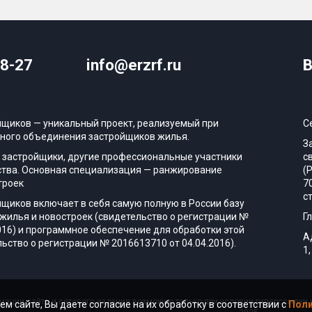
08-27
info@erzrf.ru
В
йщиков — уникальный проект, реализуемый при
С
ного объединения застройщиков жилья.
З
 застройщики, другие профессиональные участники
с
тва. Основная специализация — ранжирование
(
троек
7
с
йщиков включает в себя самую полную в России базу
жилья и новостроек (свидетельство о регистрации №
Г
016) и программное обеспечение для обработки этой
А
ьство о регистрации № 2016613710 от 04.04.2016).
1,
ации сайта и сетевого издания возможно только при условии гиперссылки н
ем сайте, Вы даете согласие на их обработку в соответствии с
Поли