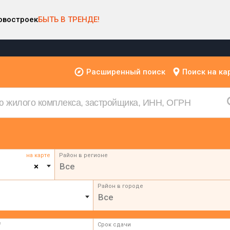
овостроек
БЫТЬ В ТРЕНДЕ!
Расширенный поиск
Поиск на ка
на карте
Район в регионе
×
Все
Район в городе
Все
²
Срок сдачи