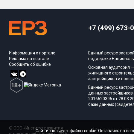
+7 (499) 673-
Информация о портале
Единый ресурс застро
Реклама на портале
поддержке Националь
Сообщить об ошибке
Основная аудитория —
жилищного строительс
застройщиков и новос
Единый ресурс застро
данных застройщиков 
2016620396 от 28.03.2
базы данных (свидетел
© ООО «Институт развития
© Использование информ
Сайт использует файлы cookie. Оставаясь на наш
строительной отрасли», 2025