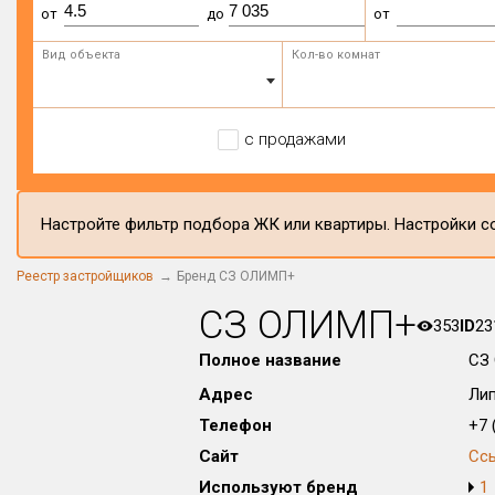
от
до
от
Вид объекта
Кол-во комнат
с продажами
Настройте фильтр подбора ЖК или квартиры. Настройки со
Реестр застройщиков
Бренд СЗ ОЛИМП+
СЗ ОЛИМП+
353
ID
23
Полное название
СЗ
Адрес
Лип
Телефон
+7 (
Сайт
Сс
Используют бренд
1