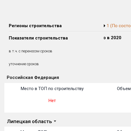
Регионы строительства
1 (По состо
Сдано в 2018
Сдано в 2019
Сдано в 2020
Показатели строительства
0 м²
0 м²
0 м²
0 м²
0 м²
0 м²
в т.ч. с переносом сроков
(0%)
(0%)
(0%)
уточнение сроков
Российская Федерация
Объекты
Объекты
Объекты
Объекты
Объекты
Объекты
Объекты
Объекты
Объекты
Объекты
Объекты
Место в ТОП по строительству
Объем 
Нет
Липецкая область