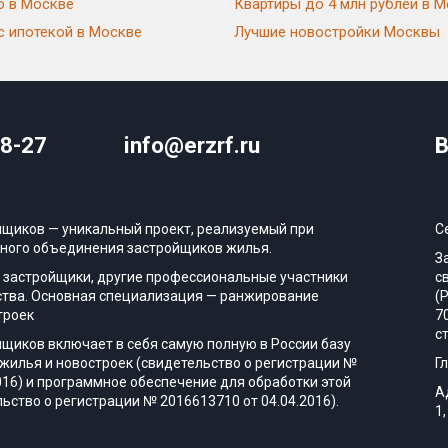
ю в Москве
Квартиры до 4 млн рублей в 
с ипотекой в Москве
Лучшие новостройки Москвы
08-27
info@erzrf.ru
В
йщиков — уникальный проект, реализуемый при
С
ного объединения застройщиков жилья.
З
 застройщики, другие профессиональные участники
с
тва. Основная специализация — ранжирование
(
троек
7
с
йщиков включает в себя самую полную в России базу
жилья и новостроек (свидетельство о регистрации №
Г
016) и программное обеспечение для обработки этой
А
ьство о регистрации № 2016613710 от 04.04.2016).
1,