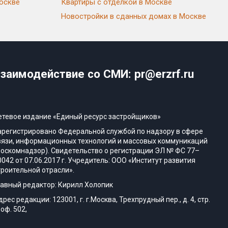
Москве
Квартиры с отделкой в Москве
Новостройки в сданных домах в Москве
заимодействие со СМИ: pr@erzrf.ru
етевое издание «Единый ресурс застройщиков»
арегистрировано Федеральной службой по надзору в сфере
вязи, информационных технологий и массовых коммуникаций
Роскомнадзор). Свидетельство о регистрации ЭЛ № ФС 77–
0042 от 07.06.2017 г. Учредитель: ООО «Институт развития
троительной отрасли».
лавный редактор: Кирилл Холопик
дрес редакции: 123001, г. г.Москва, Трехпрудный пер., д. 4, стр.
 оф. 502,