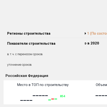
Регионы строительства
1 (По состо
Сдано в 2018
Сдано в 2019
Сдано в 2020
Показатели строительства
0 м²
0 м²
0 м²
0 м²
0 м²
0 м²
в т.ч. с переносом сроков
(0%)
(0%)
(0%)
уточнение сроков
Российская Федерация
Объекты
Объекты
Объекты
Объекты
Объекты
Объекты
Объекты
Объекты
Объекты
Объекты
Объекты
Объекты
Место в ТОП по строительству
Объем 
854