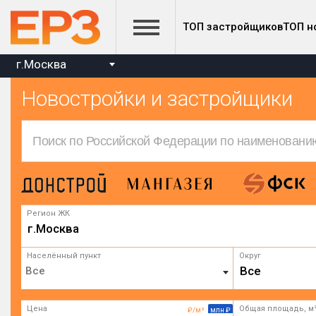
ТОП застройщиков
ТОП н
г.Москва
Новостройки и застройщики
Регион ЖК
г.Москва
Населённый пункт
Округ
Все
Цена
Общая площадь, м
₽/м²
млн ₽