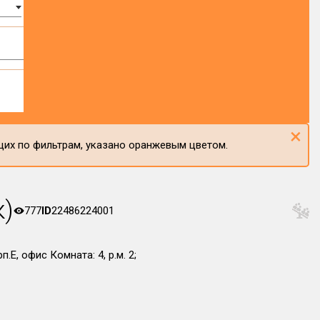
×
щих по фильтрам, указано оранжевым цветом.
к)
777
ID
22486224001
.Е, офис Комната: 4, р.м. 2;