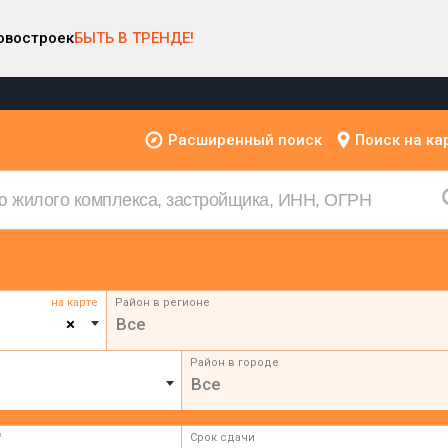
овостроек
БЫТЬ В ТРЕНДЕ!
Расширенный поиск
Поиск на ка
на карте
Район в регионе
×
Все
Район в городе
Все
²
Срок сдачи