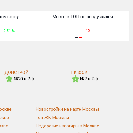
ительству
Место в ТОП по вводу жилья
0.51
%
12
ДОНСТРОЙ
ГК ФСК
№20 в РФ
№7 в РФ
4.5
4
оскве
Новостройки на карте Москвы
скве
Топ ЖК Москвы
скве
Недорогие квартиры в Москве