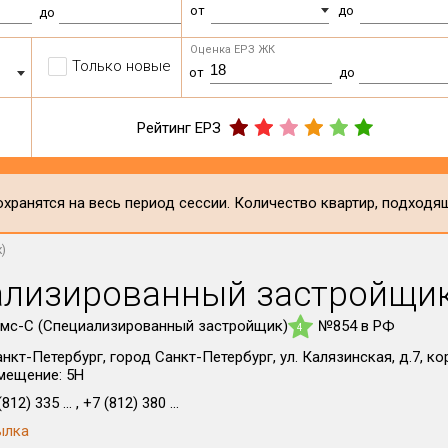
от
до
до
Оценка ЕРЗ ЖК
Только новые
от
до
Рейтинг ЕРЗ
хранятся на весь период сессии. Количество квартир, подходя
)
ализированный застройщи
мс-С (Специализированный застройщик)
№854 в РФ
4
анкт-Петербург, город Санкт-Петербург, ул. Калязинская, д.7, корп
мещение: 5Н
812) 335 ... , +7 (812) 380 ...
ылка