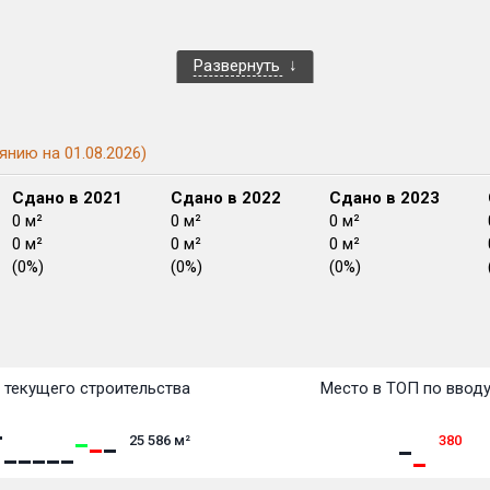
Развернуть
янию на 01.08.2026)
Сдано в 2021
Сдано в 2022
Сдано в 2023
0 м²
0 м²
0 м²
0 м²
0 м²
0 м²
(0%)
(0%)
(0%)
План сдачи:
перв
План
План
План
План
План
План
План
План
План
План
План
текущего строительства
Место в ТОП по ввод
25 586
м²
380