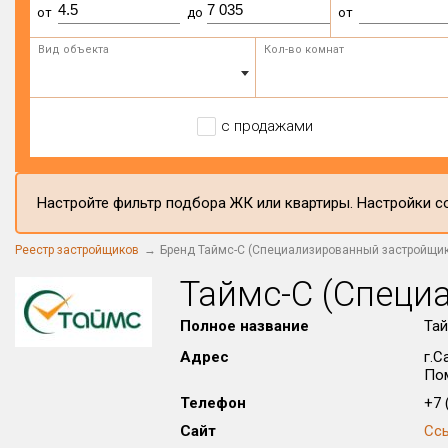
от
до
от
Вид объекта
Кол-во комнат
с продажами
Настройте фильтр подбора ЖК или квартиры. Настройки со
Реестр застройщиков
Бренд Таймс-С (Специализированный застройщик
Таймс-С (Специ
Полное название
Тай
Адрес
г.С
По
Телефон
+7 (
Сайт
Сс