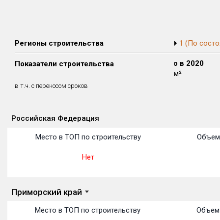
Регионы строительства
1 (По состо
Сдано в 2018
Сдано в 2019
Сдано в 2020
Показатели строительства
0 м²
0 м²
7 559 м²
0 м²
0 м²
0 м²
в т.ч. с переносом сроков
(0%)
(0%)
(0%)
Российская Федерация
Объекты
Объекты
Объекты
Объекты
Объекты
Объекты
Объекты
Объекты
Объекты
Объекты
Объекты
Место в ТОП по строительству
Объем
Нет
Приморский край
Место в ТОП по строительству
Объем 