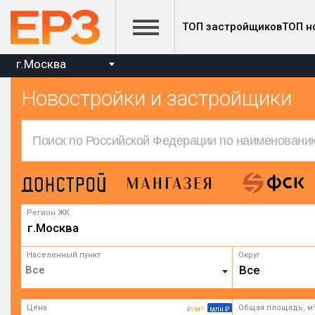
ТОП застройщиков
ТОП н
г.Москва
Новостройки и застройщики
Регион ЖК
г.Москва
Населённый пункт
Округ
Все
Цена
Общая площадь, м
₽/м²
млн ₽