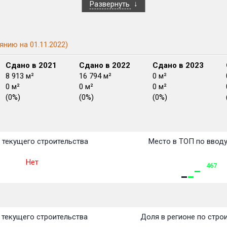
Развернуть
янию на 01.11.2022)
Сдано в 2021
Сдано в 2022
Сдано в 2023
8 913 м²
16 794 м²
0 м²
0 м²
0 м²
0 м²
(0%)
(0%)
(0%)
План
План
План
План
План
План
План
План
План
План
План
 текущего строительства
Место в ТОП по ввод
Нет
467
текущего строительства
Доля в регионе по стро