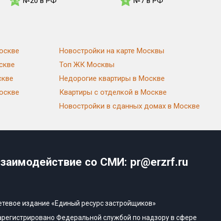
№20 в РФ
№7 в РФ
4.5
4
оскве
Новостройки на карте Москвы
скве
Топ ЖК Москвы
скве
Недорогие квартиры в Москве
Москве
Квартиры с отделкой в Москве
Новостройки в сданных домах в Москве
заимодействие со СМИ: pr@erzrf.ru
етевое издание «Единый ресурс застройщиков»
арегистрировано Федеральной службой по надзору в сфере