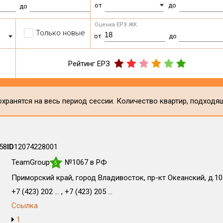
от
до
до
Оценка ЕРЗ ЖК
Только новые
от
до
Рейтинг ЕРЗ
хранятся на весь период сессии. Количество квартир, подходя
58
ID
12074228001
TeamGroup
№1067 в РФ
5
Приморский край, город Владивосток, пр-кт Океанский, д.1
+7 (423) 202 ... , +7 (423) 205 ...
Ссылка
1