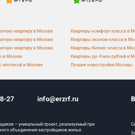
№1 в РФ
№13 в РФ
3
5
атную квартиру в Москве
Квартиры комфорт класса в М
атную квартиру в Москве
Квартиры эконом класса в Мо
атную квартиру в Москве
Квартиры бизнес класса в Мо
ю в Москве
Квартиры до 4 млн рублей в 
с ипотекой в Москве
Лучшие новостройки Москвы
08-27
info@erzrf.ru
В
йщиков — уникальный проект, реализуемый при
С
ного объединения застройщиков жилья.
З