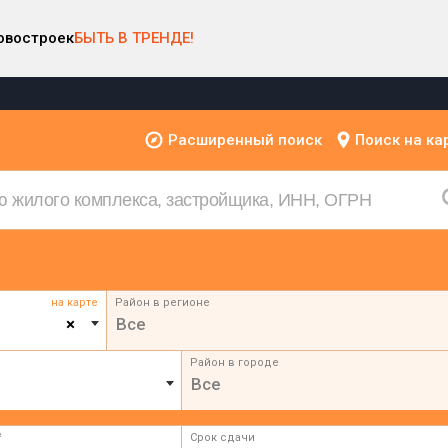
овостроек
БЫТЬ В ТРЕНДЕ!
Расширенный поиск
Поиск на ка
на карте
Район в регионе
×
Все
Район в городе
Все
²
Срок сдачи