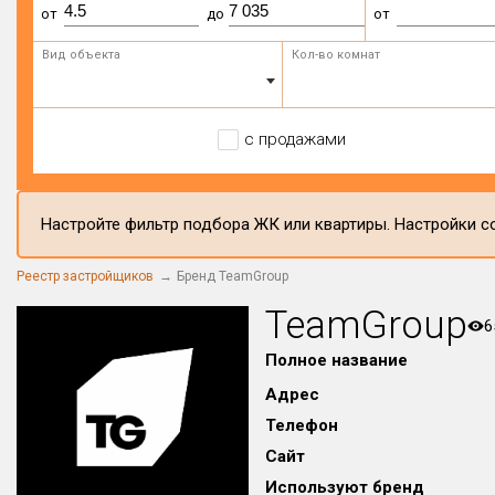
от
до
от
Вид объекта
Кол-во комнат
с продажами
Настройте фильтр подбора ЖК или квартиры. Настройки со
Реестр застройщиков
Бренд TeamGroup
TeamGroup
6
Полное название
Адрес
Телефон
Сайт
Используют бренд