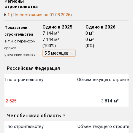
Регионы
Блокированных домов
175 из 175
строительства
1 (По состоянию на 01.08.2026)
Квартир, апартаментов,
блоков в БД
56 039 из 56 039
Сдано в 2024
Сдано в 2025
Сдано в 2026
Показатели
5 598 м²
7 144 м²
0 м²
строительства
5 598 м²
7 144 м²
0 м²
в т.ч. с переносом
(100%)
(100%)
(0%)
сроков
11.6 месяцев
5.5 месяцев
уточнение сроков
Российская Федерация
Объекты
Объекты
Объекты
Объекты
Объекты
Объекты
Объекты
Объекты
Объекты
Объекты
Объекты
Объекты
План сдачи:
первон
План 
План 
План 
План 
План 
План 
План 
План 
План 
План 
План 
ОП по строительству
Объем текущего строитель
2 525
3 814
м²
Челябинская область
ОП по строительству
Объем текущего строитель