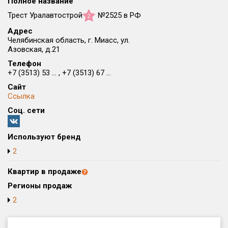
Полное название
Округ
Трест Уралавтострой
№2525 в РФ
2
Все
Адрес
Челябинская область, г. Миасс, ул.
Район в городе
Азовская, д.21
Все
Телефон
+7 (3513) 53 ... , +7 (3513) 67 ...
Цена
₽/м²
млн ₽
Сайт
от
до
Ссылка
Соц. сети
Общая площадь, м²
от
до
Используют бренд
Срок сдачи
2
от
до
Квартир в продаже
Вид объекта
Регионы продаж
2
Кол-во комнат