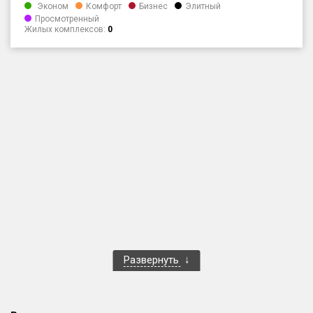
Эконом
Комфорт
Бизнес
Элитный
Только новые
Просмотренный
Жилых комплексов:
0
Оценка ЕРЗ ЖК
от
до
с продажами
Рейтинг ЕРЗ
Найдено:
Жилых комплексов
1 401 из 1 402
Многоквартирных домов
3 587 из 3 588
Блокированных домов
23 из 23
Развернуть
Домов с апартаментами
258 из 258
Поселков таунхаусов
7 из 7
Многоквартирных домов
2 из 2