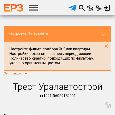
Настроены
1 параметр
×
Настройте фильтр подбора ЖК или квартиры.
Настройки сохранятся на весь период сессии.
Количество квартир, подходящих по фильтрам,
указано оранжевым цветом.
Застройщики
Регион ЖК
г.Москва
×
Трест Уралавтострой
Район в регионе
Все
1921
ID
6029152001
Населённый пункт