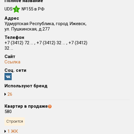
Полное название
Округ
UDS
№155 в РФ
5
Все
Адрес
Удмуртская Республика, город Ижевск,
Район в городе
ул. Пушкинская, д.277
Все
Телефон
+7 (3412) 72 ... , +7 (3412) 32 ... , +7 (3412)
Цена
32 ...
₽/м²
млн ₽
от
до
Сайт
Ссылка
Общая площадь, м²
Соц. сети
от
до
Срок сдачи
Используют бренд
от
до
26
Вид объекта
Квартир в продаже
580
Кол-во комнат
Строится
1 ЖК