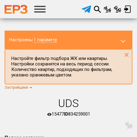
Настроены
1 параметр
×
Настройте фильтр подбора ЖК или квартиры.
Настройки сохранятся на весь период сессии.
Количество квартир, подходящих по фильтрам,
указано оранжевым цветом.
Застройщики
Регион ЖК
Нижегородская область
×
UDS
Район в регионе
Все
15477
ID
834259001
Населённый пункт