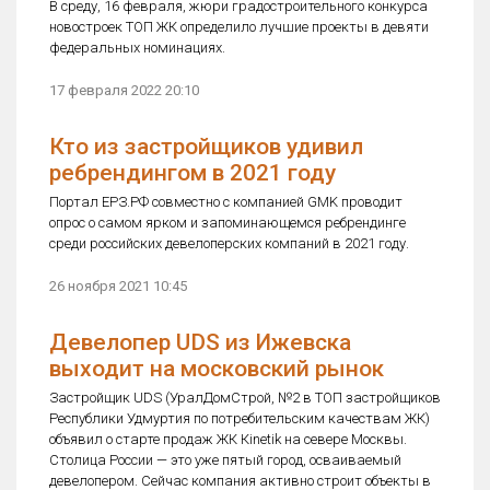
В среду, 16 февраля, жюри градостроительного конкурса
новостроек ТОП ЖК определило лучшие проекты в девяти
федеральных номинациях.
17 февраля 2022 20:10
Кто из застройщиков удивил
ребрендингом в 2021 году
Портал ЕРЗ.РФ совместно с компанией GMK проводит
опрос о самом ярком и запоминающемся ребрендинге
среди российских девелоперских компаний в 2021 году.
26 ноября 2021 10:45
Девелопер UDS из Ижевска
выходит на московский рынок
Застройщик UDS (УралДомСтрой, №2 в ТОП застройщиков
Республики Удмуртия по потребительским качествам ЖК)
объявил о старте продаж ЖК Кinetik на севере Москвы.
Столица России — это уже пятый город, осваиваемый
девелопером. Сейчас компания активно строит объекты в