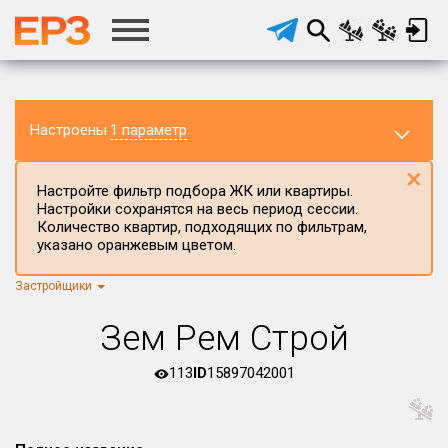
Настроены
1 параметр
×
Настройте фильтр подбора ЖК или квартиры.
Настройки сохранятся на весь период сессии.
Количество квартир, подходящих по фильтрам,
указано оранжевым цветом.
Застройщики
Регион ЖК
г.Москва
×
Зем Рем Строй
Район в регионе
Все
113
ID
15897042001
Населённый пункт