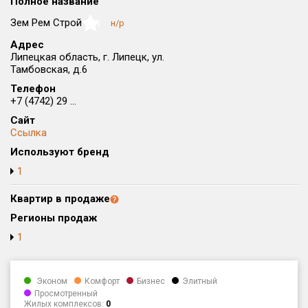
Полное название
Округ
Зем Рем Строй
н/р
NaN
Все
Адрес
Липецкая область, г. Липецк, ул.
Район в городе
Тамбовская, д.6
Все
Телефон
+7 (4742) 29 ...
Цена
₽/м²
млн ₽
Сайт
от
до
Ссылка
Общая площадь, м²
Используют бренд
от
до
1
Срок сдачи
Квартир в продаже
от
до
Регионы продаж
Вид объекта
1
Кол-во комнат
Эконом
Комфорт
Бизнес
Элитный
Просмотренный
Жилых комплексов:
0