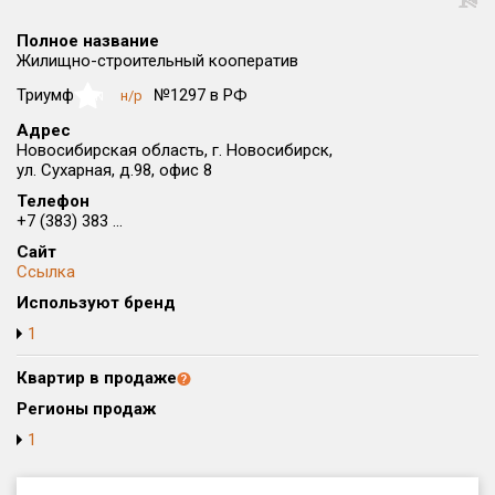
Округ
Полное название
Все
Жилищно-строительный кооператив
Район в городе
Триумф
№1297 в РФ
н/р
NaN
Все
Адрес
Новосибирская область, г. Новосибирск,
ул. Сухарная, д.98, офис 8
Цена
₽/м²
млн ₽
от
до
Телефон
+7 (383) 383 ...
Общая площадь, м²
Сайт
от
до
Ссылка
Используют бренд
Срок сдачи
от
до
1
Вид объекта
Квартир в продаже
Регионы продаж
1
Кол-во комнат