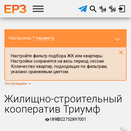
Настроены
1 параметр
×
Настройте фильтр подбора ЖК или квартиры.
Настройки сохранятся на весь период сессии.
Количество квартир, подходящих по фильтрам,
указано оранжевым цветом.
Застройщики
Регион ЖК
г.Москва
×
Жилищно-строительный
Район в регионе
кооператив Триумф
Все
189
ID
22752897001
Населённый пункт