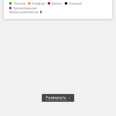
Эконом
Комфорт
Бизнес
Элитный
Только новые
Просмотренный
Жилых комплексов:
0
Оценка ЕРЗ ЖК
от
до
с продажами
Рейтинг ЕРЗ
Найдено:
Жилых комплексов
1 401 из 1 402
Многоквартирных домов
3 587 из 3 588
Блокированных домов
23 из 23
Развернуть
Домов с апартаментами
258 из 258
Поселков таунхаусов
7 из 7
Многоквартирных домов
2 из 2