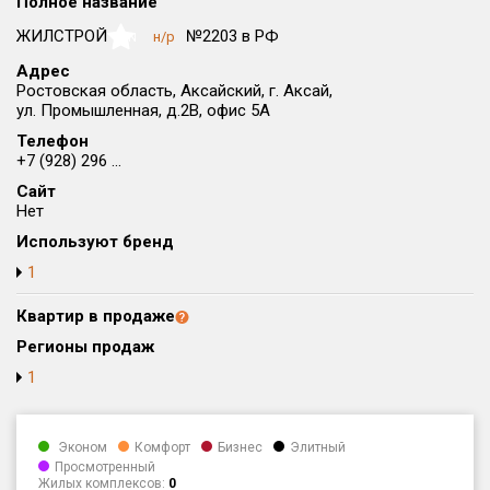
Полное название
Округ
ЖИЛСТРОЙ
№2203 в РФ
н/р
NaN
Все
Адрес
Ростовская область, Аксайский, г. Аксай,
Район в городе
ул. Промышленная, д.2В, офис 5А
Все
Телефон
+7 (928) 296 ...
Цена
₽/м²
млн ₽
Сайт
от
до
Нет
Общая площадь, м²
Используют бренд
от
до
1
Срок сдачи
Квартир в продаже
от
до
Регионы продаж
Вид объекта
1
Кол-во комнат
Эконом
Комфорт
Бизнес
Элитный
Просмотренный
Жилых комплексов:
0