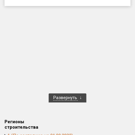
Только новые
Оценка ЕРЗ ЖК
от
до
с продажами
Рейтинг ЕРЗ
Найдено:
Жилых комплексов
1 401 из 1 402
Развернуть
Многоквартирных домов
3 587 из 3 588
Блокированных домов
23 из 23
Домов с апартаментами
258 из 258
Регионы
Поселков таунхаусов
7 из 7
строительства
Многоквартирных домов
2 из 2