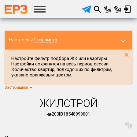
Настроены
1 параметр
×
Настройте фильтр подбора ЖК или квартиры.
Настройки сохранятся на весь период сессии.
Количество квартир, подходящих по фильтрам,
указано оранжевым цветом.
Застройщики
Регион ЖК
г.Москва
×
ЖИЛСТРОЙ
Район в регионе
Все
203
ID
18548999001
Населённый пункт