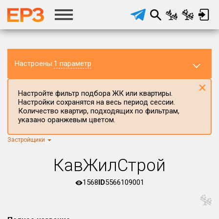
Настроены
1 параметр
×
Настройте фильтр подбора ЖК или квартиры.
Настройки сохранятся на весь период сессии.
Количество квартир, подходящих по фильтрам,
указано оранжевым цветом.
Застройщики
Регион ЖК
г.Москва
×
КавЖилСтрой
Район в регионе
Все
1568
ID
5566109001
Населённый пункт