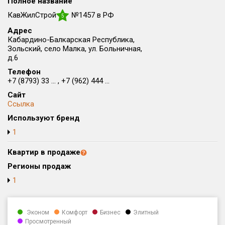
Полное название
Округ
КавЖилСтрой
№1457 в РФ
5
Все
Адрес
Кабардино-Балкарская Республика,
Район в городе
Зольский, село Малка, ул. Больничная,
Все
д.6
Телефон
Цена
+7 (8793) 33 ... , +7 (962) 444 ...
₽/м²
млн ₽
от
до
Сайт
Ссылка
Общая площадь, м²
Используют бренд
от
до
1
Срок сдачи
от
до
Квартир в продаже
Регионы продаж
Вид объекта
1
Кол-во комнат
Эконом
Комфорт
Бизнес
Элитный
Просмотренный