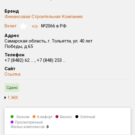
Округ
Бренд
Все
Финансовая Строительная Компания
Велит
№2066 в РФ
Район в городе
н/р
NaN
Все
Адрес
Самарская область, г. Тольятти, ул. 40 лет
Победы, д.65
Цена
₽/м²
млн ₽
Телефон
от
до
+7 (8482) 62 ... , +7 (848) 253 ...
Общая площадь, м²
Сайт
от
до
Ссылка
Срок сдачи
Сдано
от
до
1 ЖК
Вид объекта
Эконом
Комфорт
Бизнес
Элитный
Кол-во комнат
Просмотренный
Жилых комплексов:
0