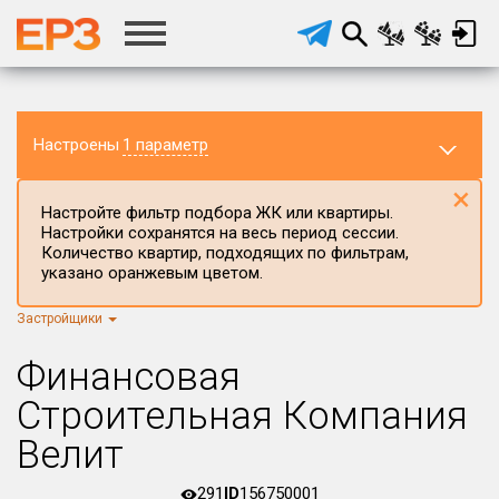
Настроены
1 параметр
×
Настройте фильтр подбора ЖК или квартиры.
Настройки сохранятся на весь период сессии.
Количество квартир, подходящих по фильтрам,
указано оранжевым цветом.
Застройщики
Регион ЖК
Самарская область
×
Финансовая
Район в регионе
Строительная Компания
Все
Велит
Населённый пункт
291
ID
156750001