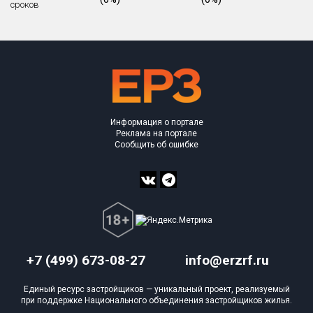
сроков
Квартир, апартаментов,
блоков в БД
0 из 10 477
Объекты
Объекты
Объекты
Объекты
Объекты
Объекты
Объекты
Объекты
Объекты
Объекты
Объекты
План 
План 
План 
План 
План 
План 
План 
План 
План 
План 
План 
Информация о портале
Реклама на портале
Сообщить об ошибке
+7 (499) 673-08-27
info@erzrf.ru
Единый ресурс застройщиков — уникальный проект, реализуемый
при поддержке Национального объединения застройщиков жилья.