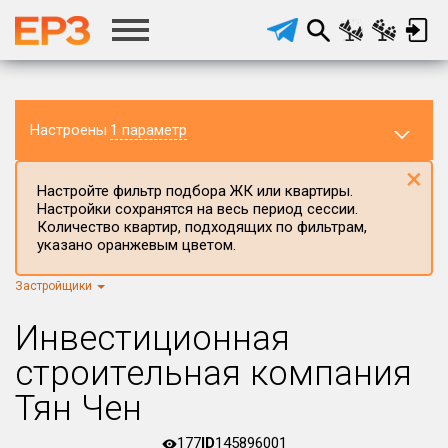
Настроены
1 параметр
×
Настройте фильтр подбора ЖК или квартиры.
Настройки сохранятся на весь период сессии.
Количество квартир, подходящих по фильтрам,
указано оранжевым цветом.
Регион ЖК
Республика Бурятия
×
Застройщики
Район в регионе
Инвестиционная
Все
строительная компания
Населённый пункт
Тян Чен
Округ
177
ID
145896001