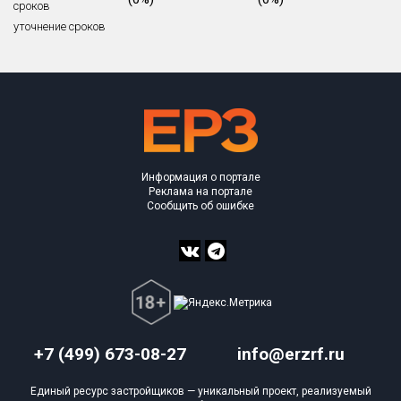
сроков
уточнение сроков
Объекты
Объекты
Объекты
Объекты
Объекты
Объекты
Объекты
Объекты
Объекты
Объекты
Объекты
План 
План 
План 
План 
План 
План 
План 
План 
План 
План 
План 
Информация о портале
Реклама на портале
Сообщить об ошибке
+7 (499) 673-08-27
info@erzrf.ru
Единый ресурс застройщиков — уникальный проект, реализуемый