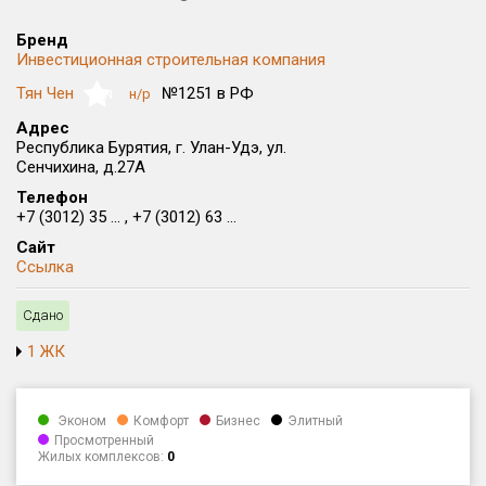
Все
Бренд
Район в городе
Инвестиционная строительная компания
Все
Тян Чен
№1251 в РФ
н/р
NaN
Цена
Адрес
₽/м²
млн ₽
Республика Бурятия, г. Улан-Удэ, ул.
от
до
Сенчихина, д.27А
Общая площадь, м²
Телефон
от
до
+7 (3012) 35 ... , +7 (3012) 63 ...
Сайт
Срок сдачи
Ссылка
от
до
Сдано
Вид объекта
1 ЖК
Кол-во комнат
Эконом
Комфорт
Бизнес
Элитный
Просмотренный
Жилых комплексов:
0
Только новые