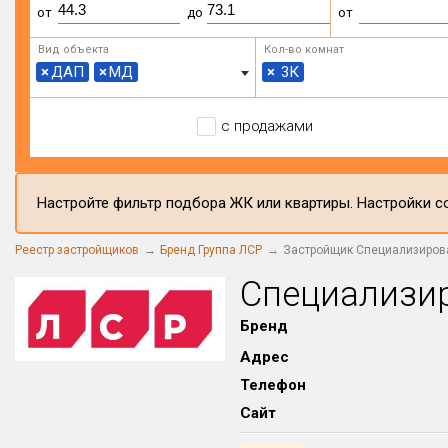
от
до
от
Вид объекта
Кол-во комнат
×
ДАП
×
МД
×
3К
с продажами
Настройте фильтр подбора ЖК или квартиры. Настройки со
Реестр застройщиков
Бренд Группа ЛСР
Застройщик Специализиров
Специализи
Бренд
Адрес
Телефон
Сайт