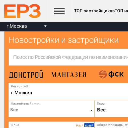
ТОП застройщиков
ТОП н
г.Москва
Новостройки и застройщики
Регион ЖК
г.Москва
Населённый пункт
Округ
Все
Цена
Общая площадь, м
₽/м²
млн ₽