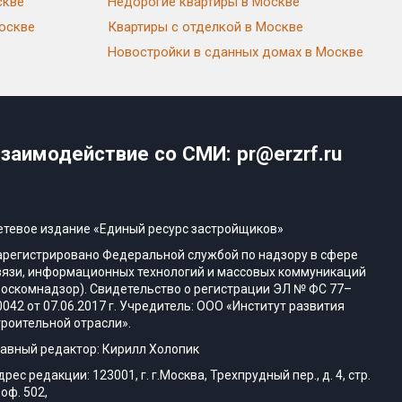
скве
Недорогие квартиры в Москве
Москве
Квартиры с отделкой в Москве
Новостройки в сданных домах в Москве
заимодействие со СМИ: pr@erzrf.ru
етевое издание «Единый ресурс застройщиков»
арегистрировано Федеральной службой по надзору в сфере
вязи, информационных технологий и массовых коммуникаций
Роскомнадзор). Свидетельство о регистрации ЭЛ № ФС 77–
0042 от 07.06.2017 г. Учредитель: ООО «Институт развития
троительной отрасли».
лавный редактор: Кирилл Холопик
дрес редакции: 123001, г. г.Москва, Трехпрудный пер., д. 4, стр.
 оф. 502,