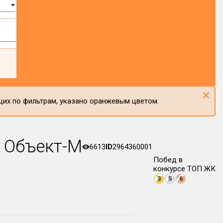
×
щих по фильтрам, указано оранжевым цветом.
 Объект-М
6613
ID
2964360001
Побед в
конкурсе ТОП ЖК
3
5
6