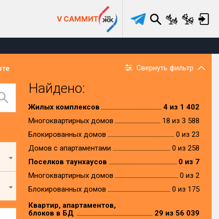
V САММИТ
Свернуть фильтр
рте
Найдено:
Жилых комплексов
4 из 1 402
Многоквартирных домов
18 из 3 588
Блокированных домов
0 из 23
Домов с апартаментами
0 из 258
Поселков таунхаусов
0 из 7
Многоквартирных домов
0 из 2
Блокированных домов
0 из 175
Квартир, апартаментов,
блоков в БД
29 из 56 039