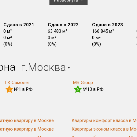
Развернуть
Сдано в 2021
Сдано в 2022
Сдано в 2023
0 м²
63 483 м²
166 845 м²
0 м²
0 м²
0 м²
(0%)
(0%)
(0%)
План передачи:
План 
План 
План 
План 
План 
План 
План 
План 
План 
План 
План 
перв
иона
г.Москва
ГК Самолет
MR Group
№1 в РФ
№13 в РФ
3
5
атную квартиру в Москве
Квартиры комфорт класса в М
атную квартиру в Москве
Квартиры эконом класса в Мо