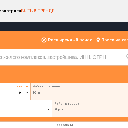
овостроек
БЫТЬ В ТРЕНДЕ!
Расширенный поиск
Поиск на ка
на карте
Район в регионе
×
Все
Район в городе
Все
²
Срок сдачи