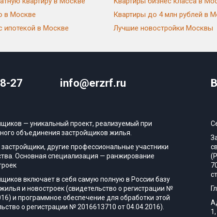
атную квартиру в Москве
Квартиры бизнес класса в Мо
ю в Москве
Квартиры до 4 млн рублей в 
с ипотекой в Москве
Лучшие новостройки Москвы
08-27
info@erzrf.ru
В
йщиков — уникальный проект, реализуемый при
С
ного объединения застройщиков жилья.
З
 застройщики, другие профессиональные участники
с
тва. Основная специализация — ранжирование
(
троек
7
с
йщиков включает в себя самую полную в России базу
жилья и новостроек (свидетельство о регистрации №
Г
016) и программное обеспечение для обработки этой
А
ьство о регистрации № 2016613710 от 04.04.2016).
1,