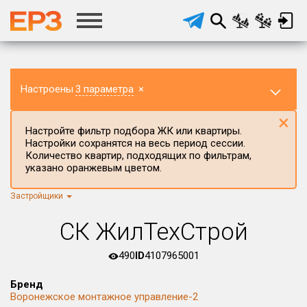
Настроены
3 параметра
×
×
Настройте фильтр подбора ЖК или квартиры.
Настройки сохранятся на весь период сессии.
Количество квартир, подходящих по фильтрам,
указано оранжевым цветом.
Застройщики
Регион ЖК
Воронежская область
×
СК ЖилТехСтрой
Район в регионе
Все
490
ID
4107965001
Населённый пункт
Бренд
Воронежское монтажное управление-2