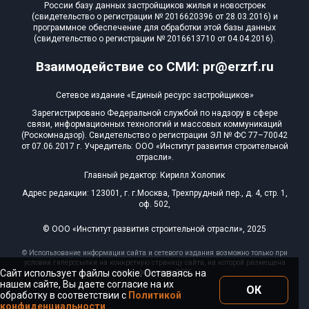
России базу данных застройщиков жилья и новостроек
(свидетельство о регистрации № 2016620396 от 28.03.2016) и
программное обеспечение для обработки этой базы данных
(свидетельство о регистрации № 2016613710 от 04.04.2016).
Взаимодействие со СМИ: pr@erzrf.ru
Сетевое издание «Единый ресурс застройщиков»
Зарегистрировано Федеральной службой по надзору в сфере
связи, информационных технологий и массовых коммуникаций
(Роскомнадзор). Свидетельство о регистрации ЭЛ № ФС 77–70042
от 07.06.2017 г. Учредитель: ООО «Институт развития строительной
отрасли».
Главный редактор: Кирилл Холопик
Адрес редакции: 123001, г. г.Москва, Трехпрудный пер., д. 4, стр. 1,
оф. 502,
© ООО «Институт развития строительной отрасли», 2025
© Использование информации сайта и сетевого издания возможно только при
условии гиперссылки на конкретную страницу сайта, на которой размещена
Сайт использует файлы cookie. Оставаясь на
эта информация, 2025
нашем сайте, Вы даете согласие на их
ОК
обработку в соответствии с
Политикой
конфиденциальности