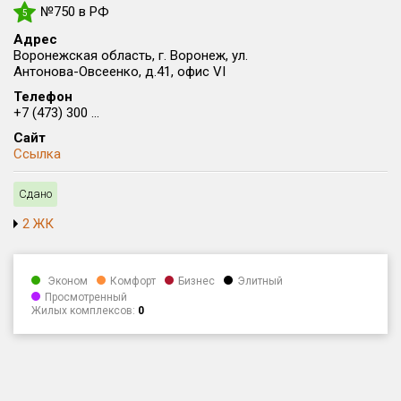
№750 в РФ
5
Округ
Все
Адрес
Воронежская область, г. Воронеж, ул.
Антонова-Овсеенко, д.41, офис VI
Район в городе
Все
Телефон
+7 (473) 300 ...
Сайт
Цена
₽/м²
млн ₽
Ссылка
от
до
Сдано
Общая площадь, м²
от
до
2 ЖК
Срок сдачи
от
до
Эконом
Комфорт
Бизнес
Элитный
Просмотренный
Вид объекта
Жилых комплексов:
0
×
ДАП
×
МД
Кол-во комнат