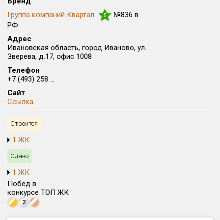
Бренд
Округ
Группа компаний Квартал
№836 в
5
Все
РФ
Адрес
Район в городе
Ивановская область, город Иваново, ул.
Все
Зверева, д.17, офис 1008
Телефон
+7 (493) 258 ...
Цена
₽/м²
млн ₽
от
до
Сайт
Ссылка
Общая площадь, м²
от
до
Строится
Срок сдачи
1 ЖК
от
до
Сдано
Вид объекта
1 ЖК
Побед в
конкурсе ТОП ЖК
Кол-во комнат
2