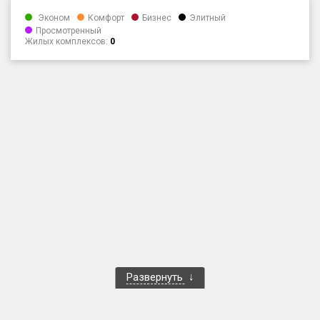
Эконом
Комфорт
Бизнес
Элитный
Только новые
Просмотренный
Жилых комплексов:
0
Оценка ЕРЗ ЖК
от
до
с продажами
Рейтинг ЕРЗ
Найдено:
Жилых комплексов
2 из 177
Многоквартирных домов
2 из 368
Блокированных домов
0 из 16
Домов с апартаментами
0 из 4
Развернуть
Поселков таунхаусов
0 из 1
Блокированных домов
0 из 2