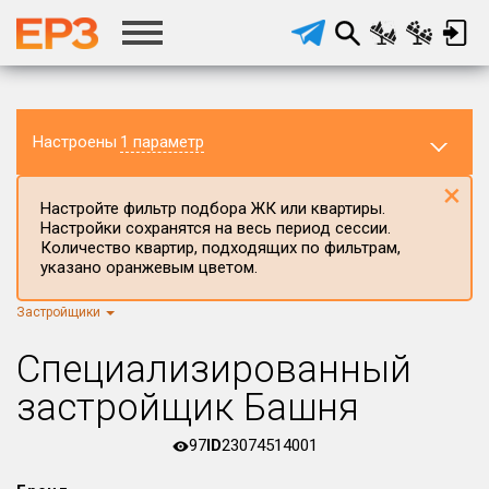
Настроены
1 параметр
×
Настройте фильтр подбора ЖК или квартиры.
Настройки сохранятся на весь период сессии.
Количество квартир, подходящих по фильтрам,
указано оранжевым цветом.
Застройщики
Регион ЖК
Ивановская область
×
Специализированный
Район в регионе
застройщик Башня
Все
97
ID
23074514001
Населённый пункт