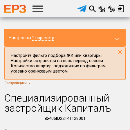
Настроены
1 параметр
×
Настройте фильтр подбора ЖК или квартиры.
Настройки сохранятся на весь период сессии.
Количество квартир, подходящих по фильтрам,
указано оранжевым цветом.
Застройщики
Регион ЖК
Краснодарский край
×
Специализированный
Район в регионе
застройщик Капиталъ
Все
406
ID
22141128001
Населённый пункт