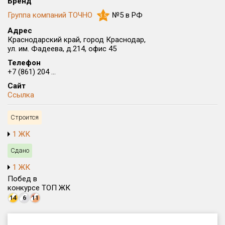
Бренд
Округ
Группа компаний ТОЧНО
№5 в РФ
3.5
Все
Адрес
Краснодарский край, город Краснодар,
Район в городе
ул. им. Фадеева, д.214, офис 45
Все
Телефон
+7 (861) 204 ...
Цена
₽/м²
млн ₽
Сайт
от
до
Ссылка
Общая площадь, м²
Строится
от
до
1 ЖК
Срок сдачи
Сдан в 2025
I кв. 2027
от
до
Сдано
1 ЖК
Вид объекта
Побед в
конкурсе ТОП ЖК
14
6
11
Кол-во комнат