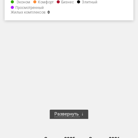
Эконом
Комфорт
Бизнес
Элитный
Только новые
Просмотренный
Жилых комплексов:
0
Оценка ЕРЗ ЖК
от
до
с продажами
Рейтинг ЕРЗ
Найдено:
Жилых комплексов
1 из 783
Многоквартирных домов
10 из 3 375
Блокированных домов
0 из 646
Развернуть
Домов с апартаментами
0 из 172
Поселков таунхаусов
0 из 10
Многоквартирных домов
0 из 1