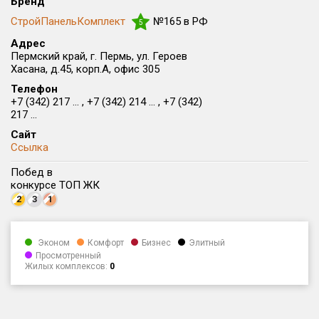
Бренд
Округ
СтройПанельКомплект
№165 в РФ
5
Все
Адрес
Пермский край, г. Пермь, ул. Героев
Район в городе
Хасана, д.45, корп.А, офис 305
Все
Телефон
+7 (342) 217 ... , +7 (342) 214 ... , +7 (342)
Цена
217 ...
₽/м²
млн ₽
от
до
Сайт
Ссылка
Общая площадь, м²
от
до
Побед в
конкурсе ТОП ЖК
Срок сдачи
2
3
1
от
до
Вид объекта
Эконом
Комфорт
Бизнес
Элитный
Просмотренный
Жилых комплексов:
0
Кол-во комнат