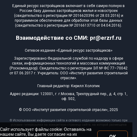
Единый ресурс застройщиков включает в себя самую полную в
России базу данных застройщиков жилья и новостроек
(свидетельство о регистрации № 2016620396 от 28.03.2016) и
программное обеспечение для обработки этой базы данных
(свидетельство о регистрации № 2016613710 от 04.04.2016).
Взаимодействие со СМИ: pr@erzrf.ru
Сетевое издание «Единый ресурс застройщиков»
Зарегистрировано Федеральной службой по надзору в сфере
связи, информационных технологий и массовых коммуникаций
(Роскомнадзор). Свидетельство о регистрации ЭЛ № ФС 77–70042
от 07.06.2017 г. Учредитель: ООО «Институт развития строительной
отрасли».
Главный редактор: Кирилл Холопик
Адрес редакции: 123001, г. г.Москва, Трехпрудный пер., д. 4, стр. 1,
оф. 502,
© ООО «Институт развития строительной отрасли», 2025
© Использование информации сайта и сетевого издания возможно только при
условии гиперссылки на конкретную страницу сайта, на которой размещена
Сайт использует файлы cookie. Оставаясь на
эта информация, 2025
нашем сайте, Вы даете согласие на их
ОК