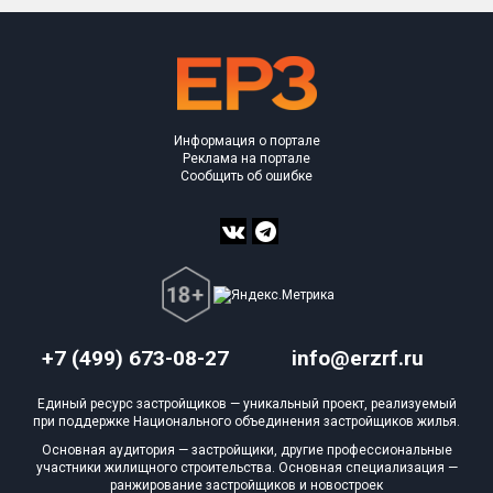
Объекты
Объекты
Объекты
Объекты
Объекты
Объекты
Объекты
Объекты
Объекты
Объекты
Объекты
План 
План 
План 
План 
План 
План 
План 
План 
План 
План 
План 
Блокированных домов
175 из 175
Квартир, апартаментов,
блоков в БД
56 039 из 56 039
Информация о портале
Реклама на портале
Сообщить об ошибке
+7 (499) 673-08-27
info@erzrf.ru
Единый ресурс застройщиков — уникальный проект, реализуемый
при поддержке Национального объединения застройщиков жилья.
Основная аудитория — застройщики, другие профессиональные
участники жилищного строительства. Основная специализация —
ранжирование застройщиков и новостроек