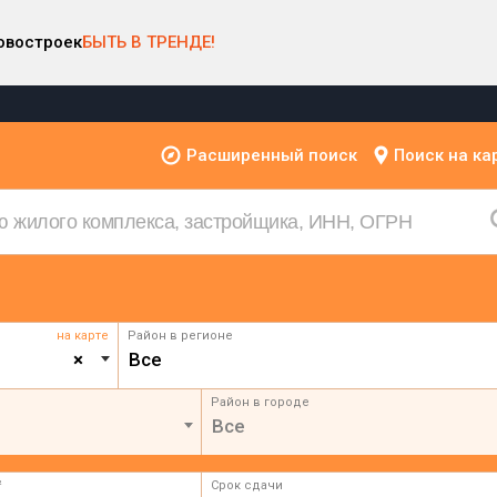
овостроек
БЫТЬ В ТРЕНДЕ!
Расширенный поиск
Поиск на ка
на карте
Район в регионе
×
Все
Район в городе
Все
²
Срок сдачи