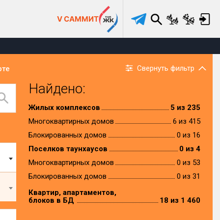
V САММИТ
Свернуть фильтр
рте
Найдено:
Жилых комплексов
5 из 235
Многоквартирных домов
6 из 415
Блокированных домов
0 из 16
Поселков таунхаусов
0 из 4
Многоквартирных домов
0 из 53
Блокированных домов
0 из 31
Квартир, апартаментов,
блоков в БД
18 из 1 460