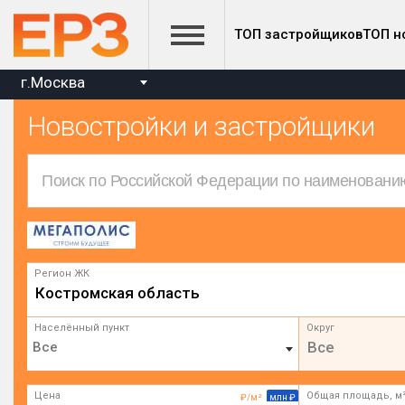
ТОП застройщиков
ТОП н
г.Москва
Новостройки и застройщики
Регион ЖК
Костромская область
Населённый пункт
Округ
Все
Цена
Общая площадь, м
₽/м²
млн ₽