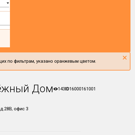
×
щих по фильтрам, указано оранжевым цветом.
ёжный Дом
143
ID
16000161001
д.28В, офис 3