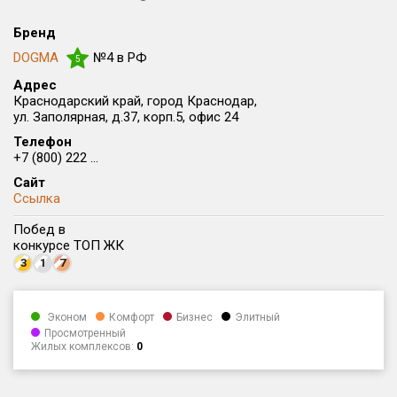
Округ
Бренд
Все
DOGMA
№4 в РФ
5
Район в городе
Адрес
Все
Краснодарский край, город Краснодар,
ул. Заполярная, д.37, корп.5, офис 24
Цена
Телефон
₽/м²
млн ₽
+7 (800) 222 ...
от
до
Сайт
Общая площадь, м²
Ссылка
от
до
Побед в
конкурсе ТОП ЖК
Срок сдачи
3
1
7
от
до
Вид объекта
×
ДАП
×
МД
Эконом
Комфорт
Бизнес
Элитный
Просмотренный
Жилых комплексов:
0
Кол-во комнат