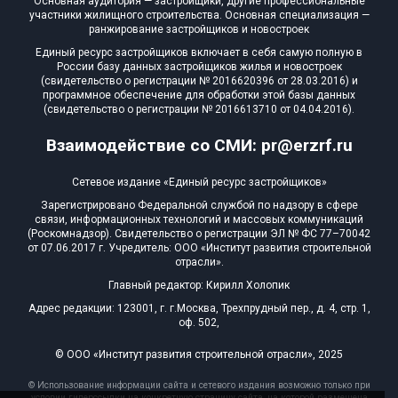
Основная аудитория — застройщики, другие профессиональные
участники жилищного строительства. Основная специализация —
ранжирование застройщиков и новостроек
Единый ресурс застройщиков включает в себя самую полную в
России базу данных застройщиков жилья и новостроек
(свидетельство о регистрации № 2016620396 от 28.03.2016) и
программное обеспечение для обработки этой базы данных
(свидетельство о регистрации № 2016613710 от 04.04.2016).
Взаимодействие со СМИ: pr@erzrf.ru
Сетевое издание «Единый ресурс застройщиков»
Зарегистрировано Федеральной службой по надзору в сфере
связи, информационных технологий и массовых коммуникаций
(Роскомнадзор). Свидетельство о регистрации ЭЛ № ФС 77–70042
от 07.06.2017 г. Учредитель: ООО «Институт развития строительной
отрасли».
Главный редактор: Кирилл Холопик
Адрес редакции: 123001, г. г.Москва, Трехпрудный пер., д. 4, стр. 1,
оф. 502,
© ООО «Институт развития строительной отрасли», 2025
© Использование информации сайта и сетевого издания возможно только при
условии гиперссылки на конкретную страницу сайта, на которой размещена