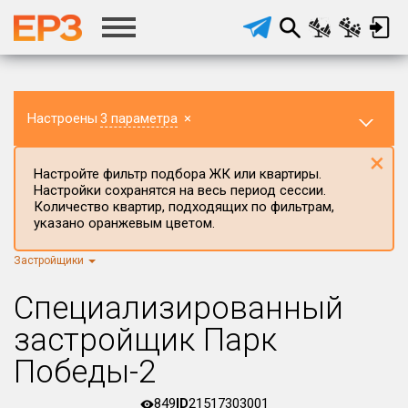
Настроены
3 параметра
×
×
Настройте фильтр подбора ЖК или квартиры.
Настройки сохранятся на весь период сессии.
Количество квартир, подходящих по фильтрам,
указано оранжевым цветом.
Застройщики
Регион ЖК
Краснодарский край
×
Специализированный
Район в регионе
застройщик Парк
Все
Победы-2
Населённый пункт
849
ID
21517303001