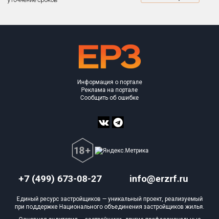
Блокированных домов
0 из 500
Квартир, апартаментов,
Объекты
Объекты
Объекты
Объекты
Объекты
Объекты
Объекты
Объекты
Объекты
Объекты
Объекты
Объекты
План сдачи:
первон
План 
План 
План 
План 
План 
План 
План 
План 
План 
План 
План 
блоков в БД
0 из 66 213
Информация о портале
Реклама на портале
Сообщить об ошибке
+7 (499) 673-08-27
info@erzrf.ru
Единый ресурс застройщиков — уникальный проект, реализуемый
при поддержке Национального объединения застройщиков жилья.