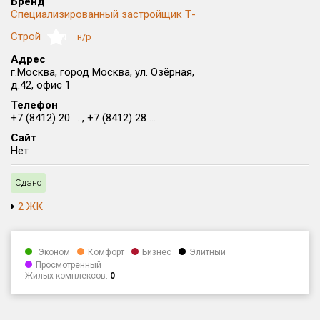
Бренд
Специализированный застройщик Т-
Округ
Все
Строй
н/р
NaN
Адрес
Район в городе
г.Москва, город Москва, ул. Озёрная,
Все
д.42, офис 1
Телефон
Цена
₽/м²
млн ₽
+7 (8412) 20 ... , +7 (8412) 28 ...
от
до
Сайт
Нет
Общая площадь, м²
от
до
Сдано
Срок сдачи
2 ЖК
от
до
Вид объекта
Эконом
Комфорт
Бизнес
Элитный
Просмотренный
Жилых комплексов:
0
Кол-во комнат