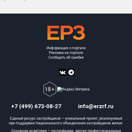
Квартир, апартаментов,
блоков в БД
74 из 14 911
Объекты
Объекты
Объекты
Объекты
Объекты
Объекты
Объекты
Объекты
Объекты
Объекты
Объекты
План 
План 
План 
План 
План 
План 
План 
План 
План 
План 
План 
Информация о портале
Реклама на портале
Сообщить об ошибке
+7 (499) 673-08-27
info@erzrf.ru
Единый ресурс застройщиков — уникальный проект, реализуемый
при поддержке Национального объединения застройщиков жилья.
Основная аудитория — застройщики, другие профессиональные