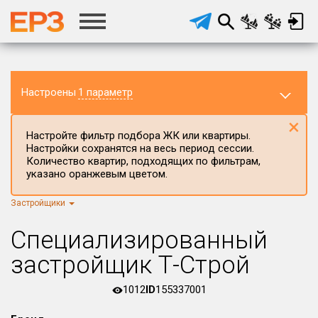
Настроены
1 параметр
×
Настройте фильтр подбора ЖК или квартиры.
Настройки сохранятся на весь период сессии.
Количество квартир, подходящих по фильтрам,
указано оранжевым цветом.
Застройщики
Регион ЖК
Пензенская область
×
Специализированный
Район в регионе
застройщик Т-Строй
Все
1012
ID
155337001
Населённый пункт