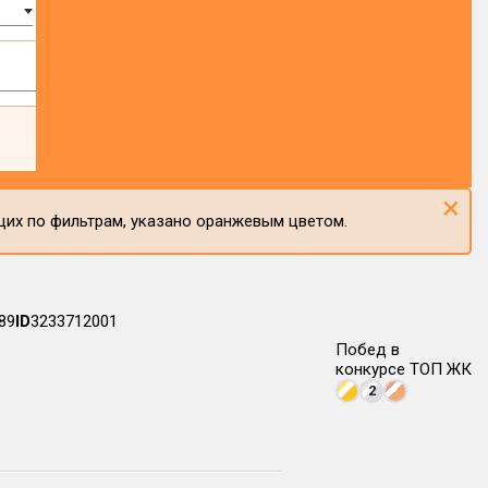
×
щих по фильтрам, указано оранжевым цветом.
89
ID
3233712001
Побед в
конкурсе ТОП ЖК
2