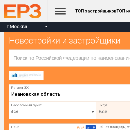
ТОП застройщиков
ТОП н
г.Москва
Новостройки и застройщики
Регион ЖК
Ивановская область
Населённый пункт
Округ
Все
Цена
Общая площадь, м
₽/м²
млн ₽