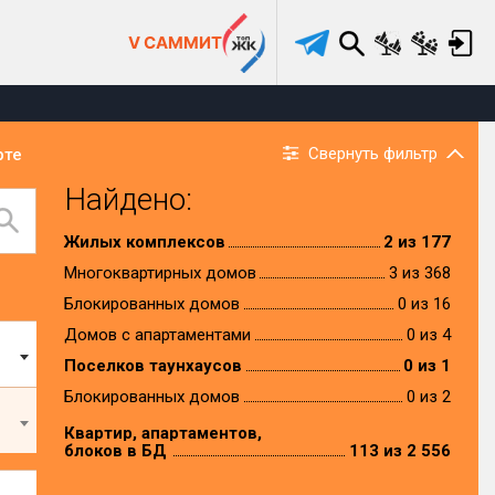
V САММИТ
Свернуть фильтр
рте
Найдено:
Жилых комплексов
2 из 177
Многоквартирных домов
3 из 368
Блокированных домов
0 из 16
Домов с апартаментами
0 из 4
Поселков таунхаусов
0 из 1
Блокированных домов
0 из 2
Квартир, апартаментов,
блоков в БД
113 из 2 556