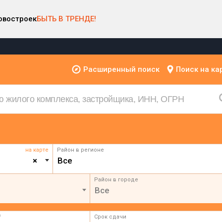
овостроек
БЫТЬ В ТРЕНДЕ!
Расширенный поиск
Поиск на ка
на карте
Район в регионе
×
Все
Район в городе
Все
²
Срок сдачи