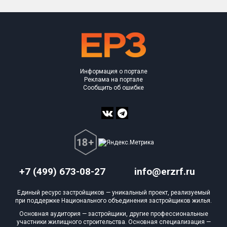
Объекты
Объекты
Объекты
Объекты
Объекты
Объекты
Объекты
Объекты
Объекты
Объекты
Объекты
План 
План 
План 
План 
План 
План 
План 
План 
План 
План 
План 
Информация о портале
Реклама на портале
Сообщить об ошибке
+7 (499) 673-08-27
info@erzrf.ru
Единый ресурс застройщиков — уникальный проект, реализуемый
при поддержке Национального объединения застройщиков жилья.
Основная аудитория — застройщики, другие профессиональные
участники жилищного строительства. Основная специализация —