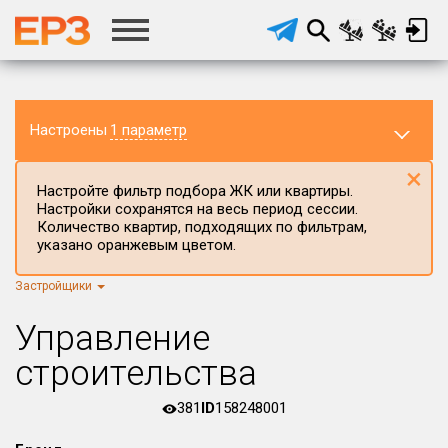
Настроены
1 параметр
×
Настройте фильтр подбора ЖК или квартиры.
Настройки сохранятся на весь период сессии.
Количество квартир, подходящих по фильтрам,
указано оранжевым цветом.
Регион ЖК
Республика Мордовия
×
Застройщики
Район в регионе
Управление
Все
строительства
Населённый пункт
381
ID
158248001
Округ