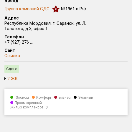
Все
Бренд
Группа компаний СДС
№1961 в РФ
0
Район в городе
Все
Адрес
Республика Мордовия, г. Саранск, ул. Л.
Толстого, д.3, офис 1
Цена
₽/м²
млн ₽
Телефон
от
до
+7 (927) 276 ...
Сайт
Общая площадь, м²
Ссылка
от
до
Сдано
Срок сдачи
Сдан в 2016
от
до
2 ЖК
Вид объекта
Эконом
Комфорт
Бизнес
Элитный
Просмотренный
Кол-во комнат
Жилых комплексов:
0
Только новые