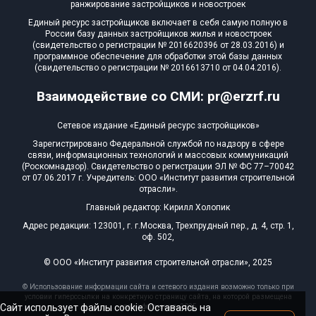
ранжирование застройщиков и новостроек
Единый ресурс застройщиков включает в себя самую полную в
России базу данных застройщиков жилья и новостроек
(свидетельство о регистрации № 2016620396 от 28.03.2016) и
программное обеспечение для обработки этой базы данных
(свидетельство о регистрации № 2016613710 от 04.04.2016).
Взаимодействие со СМИ: pr@erzrf.ru
Сетевое издание «Единый ресурс застройщиков»
Зарегистрировано Федеральной службой по надзору в сфере
связи, информационных технологий и массовых коммуникаций
(Роскомнадзор). Свидетельство о регистрации ЭЛ № ФС 77–70042
от 07.06.2017 г. Учредитель: ООО «Институт развития строительной
отрасли».
Главный редактор: Кирилл Холопик
Адрес редакции: 123001, г. г.Москва, Трехпрудный пер., д. 4, стр. 1,
оф. 502,
© ООО «Институт развития строительной отрасли», 2025
© Использование информации сайта и сетевого издания возможно только при
условии гиперссылки на конкретную страницу сайта, на которой размещена
Сайт использует файлы cookie. Оставаясь на
эта информация, 2025