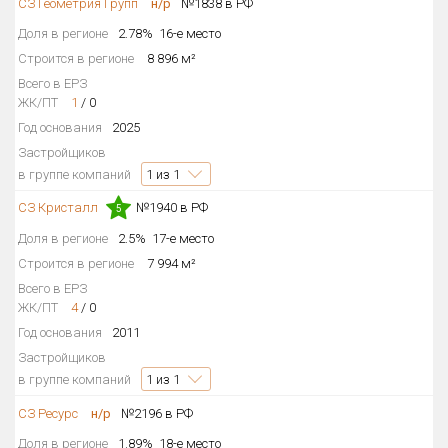
СЗ Геометрия Групп
н/р
№1838 в РФ
Доля в регионе
2.78%
16-е место
Строится в регионе
8 896 м²
Всего в ЕРЗ
ЖК/ПТ
1
/
0
Год основания
2025
Застройщиков
в группе компаний
1
из 1
СЗ Кристалл
№1940 в РФ
5
Доля в регионе
2.5%
17-е место
Строится в регионе
7 994 м²
Всего в ЕРЗ
ЖК/ПТ
4
/
0
Год основания
2011
Застройщиков
в группе компаний
1
из 1
СЗ Ресурс
н/р
№2196 в РФ
Доля в регионе
1.89%
18-е место