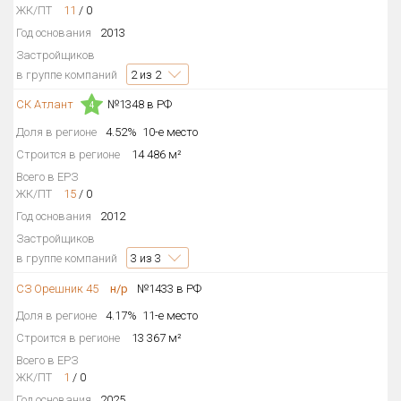
ЖК/ПТ
11
/
0
Год основания
2013
Застройщиков
в группе компаний
2
из 2
СК Атлант
№1348 в РФ
4
Доля в регионе
4.52%
10-е место
Строится в регионе
14 486 м²
Всего в ЕРЗ
ЖК/ПТ
15
/
0
Год основания
2012
Застройщиков
в группе компаний
3
из 3
СЗ Орешник 45
н/р
№1433 в РФ
Доля в регионе
4.17%
11-е место
Строится в регионе
13 367 м²
Всего в ЕРЗ
ЖК/ПТ
1
/
0
Год основания
2025