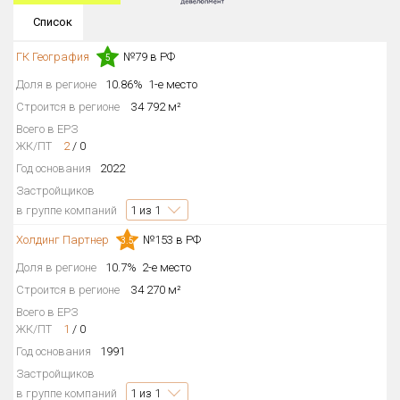
Список
Округ
Все
ГК География
№79 в РФ
5
Район в городе
Доля в регионе
10.86%
1-е место
Все
Строится в регионе
34 792 м²
Всего в ЕРЗ
Цена
ЖК/ПТ
2
/
0
₽/м²
млн ₽
от
до
Год основания
2022
Застройщиков
Общая площадь, м²
в группе компаний
1
из 1
от
до
Холдинг Партнер
№153 в РФ
3.5
Срок сдачи
Сдан в 2014
IV кв. 2029
Доля в регионе
10.7%
2-е место
от
до
Строится в регионе
34 270 м²
Вид объекта
Всего в ЕРЗ
ЖК/ПТ
1
/
0
Год основания
1991
Кол-во комнат
Застройщиков
в группе компаний
1
из 1