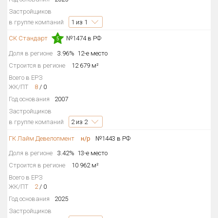
Застройщиков
в группе компаний
1
из 1
СК Стандарт
№1474 в РФ
5
Доля в регионе
3.96%
12-е место
Строится в регионе
12 679 м²
Всего в ЕРЗ
ЖК/ПТ
8
/
0
Год основания
2007
Застройщиков
в группе компаний
2
из 2
ГК Лайм Девелопмент
н/р
№1443 в РФ
Доля в регионе
3.42%
13-е место
Строится в регионе
10 962 м²
Всего в ЕРЗ
ЖК/ПТ
2
/
0
Год основания
2025
Застройщиков