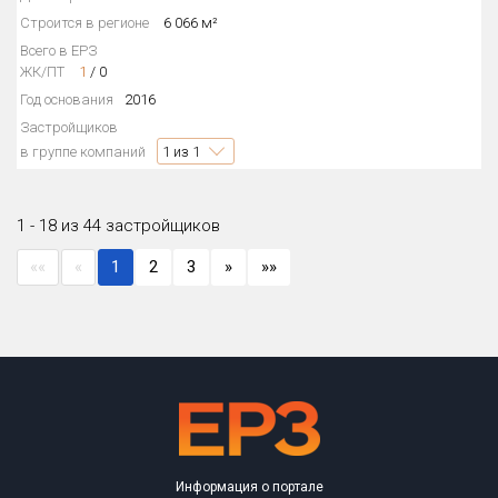
Строится в регионе
6 066 м²
Всего в ЕРЗ
ЖК/ПТ
1
/
0
Год основания
2016
Застройщиков
в группе компаний
1
из 1
1 - 18 из 44 застройщиков
««
«
1
2
3
»
»»
Информация о портале