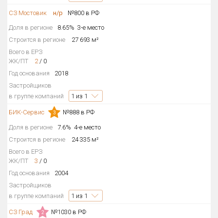
СЗ Мостовик
Только новые
н/р
№800 в РФ
Доля в регионе
8.65%
3-е место
Оценка ЕРЗ ЖК
Строится в регионе
27 693 м²
от
до
Всего в ЕРЗ
ЖК/ПТ
2
/
0
с продажами
Год основания
2018
Застройщиков
в группе компаний
1
из 1
Рейтинг ЕРЗ
БИК-Сервис
№888 в РФ
3
Найдено:
Доля в регионе
7.6%
4-е место
Строится в регионе
24 335 м²
Жилых комплексов
120 из 120
Всего в ЕРЗ
Многоквартирных домов
282 из 282
ЖК/ПТ
3
/
0
Год основания
2004
Блокированных домов
4 из 4
Застройщиков
Квартир, апартаментов,
в группе компаний
1
из 1
блоков в БД
2 946 из 2 946
СЗ Град
№1030 в РФ
2