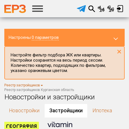
Настроены
0 параметров
×
Настройте фильтр подбора ЖК или квартиры.
Настройки сохранятся на весь период сессии.
Количество квартир, подходящих по фильтрам,
указано оранжевым цветом.
Регион ЖК
Реестр застройщиков
Курганская область
×
Реестр застройщиков Курганская область
Новостройки и застройщики
Район в регионе
Все
Новостройки
Застройщики
Ипотека
Населённый пункт