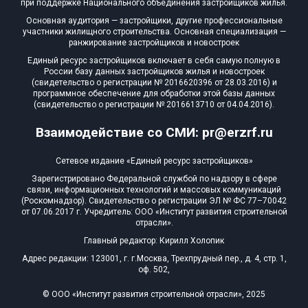
при поддержке Национального объединения застройщиков жилья.
Квартир, апартаментов,
Основная аудитория — застройщики, другие профессиональные
блоков в БД
6 из 5 455
участники жилищного строительства. Основная специализация —
ранжирование застройщиков и новостроек
Единый ресурс застройщиков включает в себя самую полную в
России базу данных застройщиков жилья и новостроек
(свидетельство о регистрации № 2016620396 от 28.03.2016) и
программное обеспечение для обработки этой базы данных
(свидетельство о регистрации № 2016613710 от 04.04.2016).
Взаимодействие со СМИ: pr@erzrf.ru
Сетевое издание «Единый ресурс застройщиков»
Зарегистрировано Федеральной службой по надзору в сфере
связи, информационных технологий и массовых коммуникаций
(Роскомнадзор). Свидетельство о регистрации ЭЛ № ФС 77–70042
от 07.06.2017 г. Учредитель: ООО «Институт развития строительной
отрасли».
Главный редактор: Кирилл Холопик
Адрес редакции: 123001, г. г.Москва, Трехпрудный пер., д. 4, стр. 1,
оф. 502,
© ООО «Институт развития строительной отрасли», 2025