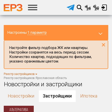
Настроены
1 параметр
×
Настройте фильтр подбора ЖК или квартиры.
Настройки сохранятся на весь период сессии.
Количество квартир, подходящих по фильтрам,
указано оранжевым цветом.
Регион ЖК
Реестр застройщиков
Ярославская область
×
Реестр застройщиков Ярославская область
Новостройки и застройщики
Район в регионе
Все
Новостройки
Застройщики
Ипотека
Населённый пункт