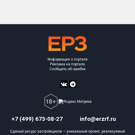
Только новые
Оценка ЕРЗ ЖК
от
до
с продажами
Информация о портале
Рейтинг ЕРЗ
Реклама на портале
Сообщить об ошибке
Найдено:
Жилых комплексов
1 из 390
Многоквартирных домов
8 из 836
Блокированных домов
0 из 59
Домов с апартаментами
0 из 1
+7 (499) 673-08-27
info@erzrf.ru
Поселков таунхаусов
0 из 3
Единый ресурс застройщиков — уникальный проект, реализуемый
Блокированных домов
0 из 25