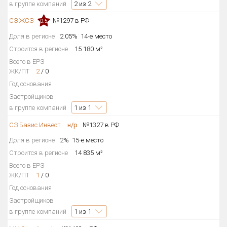
в группе компаний
2
из 2
СЗ ЖСЗ
№1297 в РФ
0.5
Доля в регионе
2.05%
14-е место
Строится в регионе
15 180 м²
Всего в ЕРЗ
ЖК/ПТ
2
/
0
Год основания
Застройщиков
в группе компаний
1
из 1
СЗ Базис Инвест
н/р
№1327 в РФ
Доля в регионе
2%
15-е место
Строится в регионе
14 835 м²
Всего в ЕРЗ
ЖК/ПТ
1
/
0
Год основания
Застройщиков
в группе компаний
1
из 1