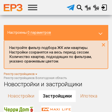
Настроены
0 параметров
×
Настройте фильтр подбора ЖК или квартиры.
Настройки сохранятся на весь период сессии.
Количество квартир, подходящих по фильтрам,
указано оранжевым цветом.
Регион ЖК
Реестр застройщиков
Вологодская область
×
Реестр застройщиков Вологодская область
Новостройки и застройщики
Район в регионе
Все
Новостройки
Застройщики
Ипотека
Населённый пункт