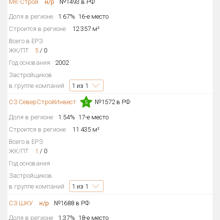
МК-Строй
н/р
№1493 в РФ
Доля в регионе
1.67%
16-е место
Строится в регионе
12 357 м²
Всего в ЕРЗ
ЖК/ПТ
5
/
0
Год основания
2002
Застройщиков
в группе компаний
1
из 1
СЗ СеверСтройИнвест
№1572 в РФ
5
Доля в регионе
1.54%
17-е место
Строится в регионе
11 435 м²
Всего в ЕРЗ
ЖК/ПТ
1
/
0
Год основания
Застройщиков
в группе компаний
1
из 1
СЗ ШКУ
н/р
№1688 в РФ
Доля в регионе
1.37%
18-е место