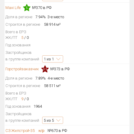
Maxi Life
№370 в РФ
Только новые
5
Доля в регионе
7.94%
3-е место
Оценка ЕРЗ ЖК
Строится в регионе
58 914 м²
от
до
Всего в ЕРЗ
ЖК/ПТ
5
/
0
с продажами
Год основания
Застройщиков
в группе компаний
1
из 1
Рейтинг ЕРЗ
Горстройзаказчик
№373 в РФ
0.5
Найдено:
Доля в регионе
7.89%
4-е место
Строится в регионе
58 511 м²
Жилых комплексов
362 из 362
Всего в ЕРЗ
Многоквартирных домов
761 из 761
ЖК/ПТ
9
/
0
Год основания
1964
Блокированных домов
2 из 2
Застройщиков
Домов с апартаментами
1 из 1
в группе компаний
5
из 5
Поселков таунхаусов
2 из 2
СЗ Жилстрой-35
н/р
№670 в РФ
Блокированных домов
60 из 60