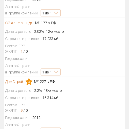
Застройщиков
в группе компаний
1
из 1
СЗ Альфа
н/р
№1177 в РФ
Доля в регионе
2.32%
12-е место
Строится в регионе
17 233 м²
Всего в ЕРЗ
ЖК/ПТ
1
/
0
Год основания
Застройщиков
в группе компаний
1
из 1
ДомСтрой
№1227 в РФ
3
Доля в регионе
2.2%
13-е место
Строится в регионе
16 314 м²
Всего в ЕРЗ
ЖК/ПТ
9
/
0
Год основания
2012
Застройщиков