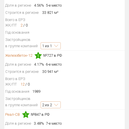
Доля в регионе
4.56%
5-е место
Квартир, апартаментов,
блоков в БД
3 107 из 3 107
Строится в регионе
33 821 м²
Всего в ЕРЗ
ЖК/ПТ
2
/
0
Год основания
Застройщиков
в группе компаний
1
из 1
Железобетон-12
№727 в РФ
5
Доля в регионе
4.17%
6-е место
Строится в регионе
30 941 м²
Всего в ЕРЗ
ЖК/ПТ
12
/
0
Год основания
1989
Застройщиков
в группе компаний
2
из 2
Реал-СВ
№847 в РФ
5
Доля в регионе
3.48%
7-е место