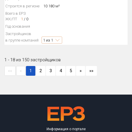
Строится в регионе
10 180 м²
Всего в ЕРЗ
ЖК/ПТ
1
/
0
Год основания
Застройщиков
в группе компаний
1
из 1
1 - 18 из 150 застройщиков
««
«
1
2
3
4
5
»
»»
Информация о портале