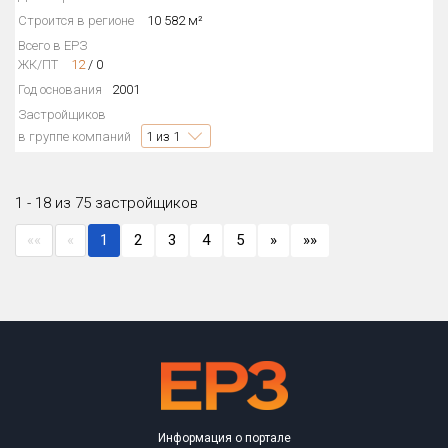
Строится в регионе
10 582 м²
Всего в ЕРЗ
ЖК/ПТ
12
/
0
Год основания
2001
Застройщиков
в группе компаний
1
из 1
1 - 18 из 75 застройщиков
««
«
1
2
3
4
5
»
»»
Информация о портале