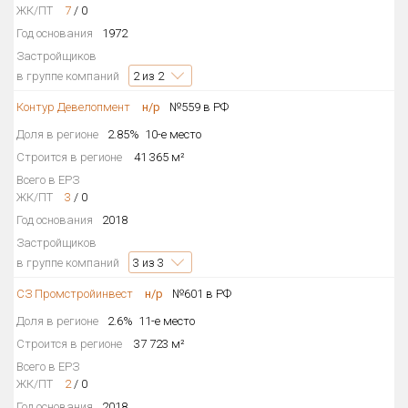
ЖК/ПТ
7
/
0
Год основания
1972
Застройщиков
в группе компаний
2
из 2
Контур Девелопмент
н/р
№559 в РФ
Доля в регионе
2.85%
10-е место
Строится в регионе
41 365 м²
Всего в ЕРЗ
ЖК/ПТ
3
/
0
Год основания
2018
Застройщиков
в группе компаний
3
из 3
СЗ Промстройинвест
н/р
№601 в РФ
Доля в регионе
2.6%
11-е место
Строится в регионе
37 723 м²
Всего в ЕРЗ
ЖК/ПТ
2
/
0
Год основания
2018