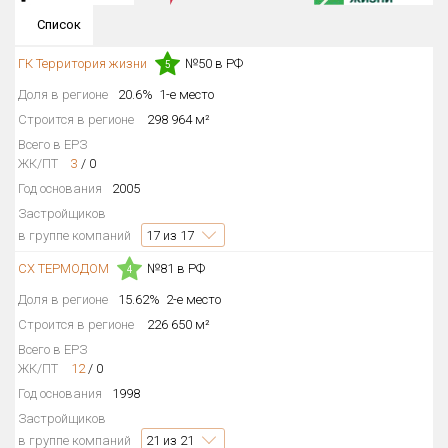
Округ
Список
Все
ГК Территория жизни
№50 в РФ
5
Район в городе
Доля в регионе
20.6%
1-е место
Все
Строится в регионе
298 964 м²
Всего в ЕРЗ
Цена
₽/м²
млн ₽
ЖК/ПТ
3
/
0
от
до
Год основания
2005
Застройщиков
Общая площадь, м²
в группе компаний
17
из 17
от
до
СХ ТЕРМОДОМ
№81 в РФ
4
Срок сдачи
от
до
Доля в регионе
15.62%
2-е место
Строится в регионе
226 650 м²
Вид объекта
Всего в ЕРЗ
ЖК/ПТ
12
/
0
Год основания
1998
Кол-во комнат
Застройщиков
в группе компаний
21
из 21