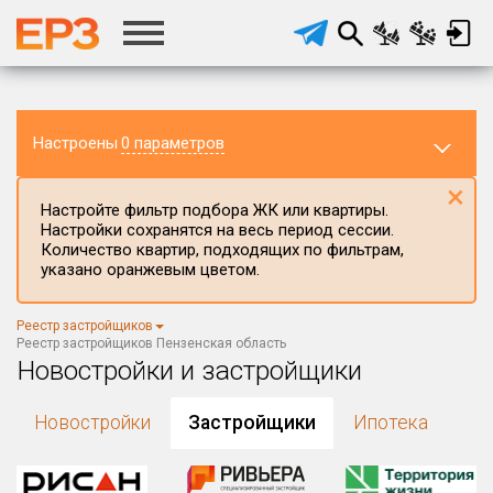
Настроены
0 параметров
×
Настройте фильтр подбора ЖК или квартиры.
Настройки сохранятся на весь период сессии.
Количество квартир, подходящих по фильтрам,
указано оранжевым цветом.
Регион ЖК
Реестр застройщиков
Пензенская область
×
Реестр застройщиков Пензенская область
Новостройки и застройщики
Район в регионе
Все
Новостройки
Застройщики
Ипотека
Населённый пункт