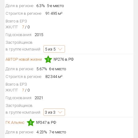
Доля в регионе
6.3%
5-е место
Квартир, апартаментов,
блоков в БД
15 525 из 15 525
Строится в регионе
91 495 м²
Всего в ЕРЗ
ЖК/ПТ
7
/
0
Год основания
2015
Застройщиков
в группе компаний
5
из 5
АВТОР новой жизни
№276 в РФ
5
Доля в регионе
5.67%
6-е место
Строится в регионе
82 344 м²
Всего в ЕРЗ
ЖК/ПТ
7
/
0
Год основания
2021
Застройщиков
в группе компаний
3
из 3
ГК Альянс
№347 в РФ
5
Доля в регионе
4.23%
7-е место