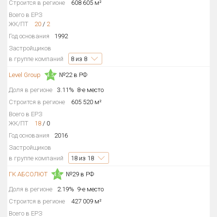
Строится в регионе
608 605 м²
Всего в ЕРЗ
ЖК/ПТ
20
/
2
Год основания
1992
Застройщиков
в группе компаний
8
из 8
Level Group
№22 в РФ
4.5
Доля в регионе
3.11%
8-е место
Строится в регионе
605 520 м²
Всего в ЕРЗ
ЖК/ПТ
18
/
0
Год основания
2016
Застройщиков
в группе компаний
18
из 18
ГК АБСОЛЮТ
№29 в РФ
4.5
Доля в регионе
2.19%
9-е место
Строится в регионе
427 009 м²
Всего в ЕРЗ