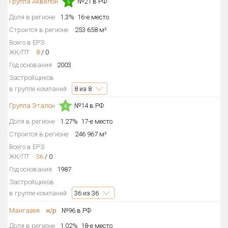
Группа Аквилон
№21 в РФ
5
Доля в регионе
1.3%
16-е место
Строится в регионе
253 658 м²
Всего в ЕРЗ
ЖК/ПТ
8
/
0
Год основания
2003
Застройщиков
в группе компаний
8
из 8
Группа Эталон
№14 в РФ
4
Доля в регионе
1.27%
17-е место
Строится в регионе
246 967 м²
Всего в ЕРЗ
ЖК/ПТ
36
/
0
Год основания
1987
Застройщиков
в группе компаний
36
из 36
Мангазея
н/р
№96 в РФ
Доля в регионе
1.02%
18-е место