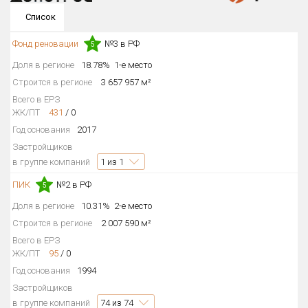
Округ
Список
Все
Фонд реновации
№3 в РФ
5
Район в городе
Доля в регионе
18.78%
1-е место
Все
Строится в регионе
3 657 957 м²
Всего в ЕРЗ
Цена
₽/м²
млн ₽
ЖК/ПТ
431
/
0
от
до
Год основания
2017
Застройщиков
Общая площадь, м²
в группе компаний
1
из 1
от
до
ПИК
№2 в РФ
5
Срок сдачи
Сдан в 2011
I кв. 2020
от
до
Доля в регионе
10.31%
2-е место
Строится в регионе
2 007 590 м²
Вид объекта
Всего в ЕРЗ
ЖК/ПТ
95
/
0
Год основания
1994
Кол-во комнат
Застройщиков
в группе компаний
74
из 74