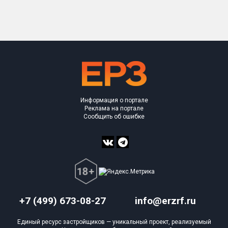
Только новые
Оценка ЕРЗ ЖК
от
до
с продажами
Информация о портале
Рейтинг ЕРЗ
Реклама на портале
Сообщить об ошибке
Найдено:
Жилых комплексов
1 из 365
Многоквартирных домов
1 из 1 327
Блокированных домов
0 из 30
Домов с апартаментами
0 из 40
+7 (499) 673-08-27
info@erzrf.ru
Поселков таунхаусов
0 из 2
Единый ресурс застройщиков — уникальный проект, реализуемый
Блокированных домов
0 из 14