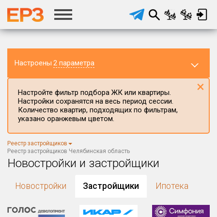
Настроены
2 параметра
×
Настройте фильтр подбора ЖК или квартиры.
Настройки сохранятся на весь период сессии.
Количество квартир, подходящих по фильтрам,
указано оранжевым цветом.
Регион ЖК
Реестр застройщиков
Челябинская область
×
Реестр застройщиков Челябинская область
Новостройки и застройщики
Район в регионе
Все
Новостройки
Застройщики
Ипотека
Населённый пункт