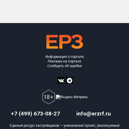
Только новые
Оценка ЕРЗ ЖК
от
до
с продажами
Информация о портале
Рейтинг ЕРЗ
Реклама на портале
Сообщить об ошибке
Найдено:
Жилых комплексов
29 из 1 401
Многоквартирных домов
92 из 3 585
Блокированных домов
0 из 23
Домов с апартаментами
10 из 258
+7 (499) 673-08-27
info@erzrf.ru
Поселков таунхаусов
0 из 7
Единый ресурс застройщиков — уникальный проект, реализуемый
Многоквартирных домов
0 из 2