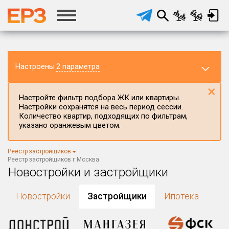
Настроены
2 параметра
×
Настройте фильтр подбора ЖК или квартиры.
Настройки сохранятся на весь период сессии.
Количество квартир, подходящих по фильтрам,
указано оранжевым цветом.
Регион ЖК
Реестр застройщиков
г.Москва
×
Реестр застройщиков г.Москва
Новостройки и застройщики
Район в регионе
Все
Новостройки
Застройщики
Ипотека
Населённый пункт