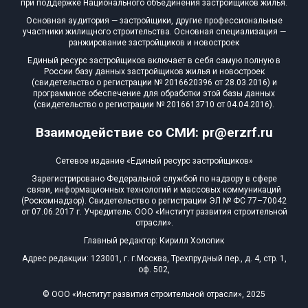
при поддержке Национального объединения застройщиков жилья.
Блокированных домов
0 из 175
Основная аудитория — застройщики, другие профессиональные
участники жилищного строительства. Основная специализация —
Квартир, апартаментов,
ранжирование застройщиков и новостроек
блоков в БД
852 из 56 039
Единый ресурс застройщиков включает в себя самую полную в
России базу данных застройщиков жилья и новостроек
(свидетельство о регистрации № 2016620396 от 28.03.2016) и
программное обеспечение для обработки этой базы данных
(свидетельство о регистрации № 2016613710 от 04.04.2016).
Взаимодействие со СМИ: pr@erzrf.ru
Сетевое издание «Единый ресурс застройщиков»
Зарегистрировано Федеральной службой по надзору в сфере
связи, информационных технологий и массовых коммуникаций
(Роскомнадзор). Свидетельство о регистрации ЭЛ № ФС 77–70042
от 07.06.2017 г. Учредитель: ООО «Институт развития строительной
отрасли».
Главный редактор: Кирилл Холопик
Адрес редакции: 123001, г. г.Москва, Трехпрудный пер., д. 4, стр. 1,
оф. 502,
© ООО «Институт развития строительной отрасли», 2025