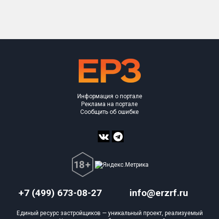
Только новые
Оценка ЕРЗ ЖК
от
до
с продажами
Информация о портале
Рейтинг ЕРЗ
Реклама на портале
Сообщить об ошибке
Найдено:
Жилых комплексов
18 из 1 401
Многоквартирных домов
42 из 3 585
Блокированных домов
0 из 23
Домов с апартаментами
7 из 258
+7 (499) 673-08-27
info@erzrf.ru
Поселков таунхаусов
0 из 7
Единый ресурс застройщиков — уникальный проект, реализуемый
Многоквартирных домов
0 из 2