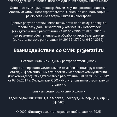
при поддержке Национального объединения застройщиков жилья.
Блокированных домов
0 из 175
Основная аудитория — застройщики, другие профессиональные
участники жилищного строительства. Основная специализация —
Квартир, апартаментов,
ранжирование застройщиков и новостроек
блоков в БД
1 400 из 56 039
Единый ресурс застройщиков включает в себя самую полную в
России базу данных застройщиков жилья и новостроек
(свидетельство о регистрации № 2016620396 от 28.03.2016) и
программное обеспечение для обработки этой базы данных
(свидетельство о регистрации № 2016613710 от 04.04.2016).
Взаимодействие со СМИ: pr@erzrf.ru
Сетевое издание «Единый ресурс застройщиков»
Зарегистрировано Федеральной службой по надзору в сфере
связи, информационных технологий и массовых коммуникаций
(Роскомнадзор). Свидетельство о регистрации ЭЛ № ФС 77–70042
от 07.06.2017 г. Учредитель: ООО «Институт развития строительной
отрасли».
Главный редактор: Кирилл Холопик
Адрес редакции: 123001, г. г.Москва, Трехпрудный пер., д. 4, стр. 1,
оф. 502,
© ООО «Институт развития строительной отрасли», 2025