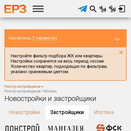
Настроены
2 параметра
×
Настройте фильтр подбора ЖК или квартиры.
Настройки сохранятся на весь период сессии.
Количество квартир, подходящих по фильтрам,
указано оранжевым цветом.
Регион ЖК
Реестр застройщиков
г.Москва
×
Реестр застройщиков г.Москва
Новостройки и застройщики
Район в регионе
Все
Новостройки
Застройщики
Ипотека
Населённый пункт