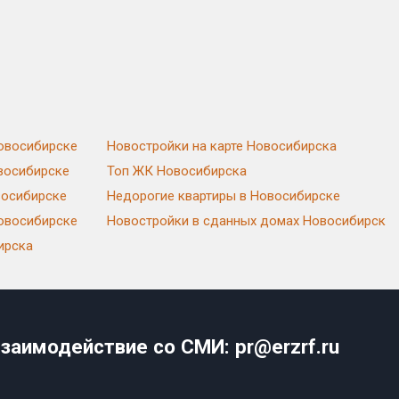
овосибирске
Новостройки на карте Новосибирска
восибирске
Топ ЖК Новосибирска
восибирске
Недорогие квартиры в Новосибирске
Новосибирске
Новостройки в сданных домах Новосибирск
ирска
заимодействие со СМИ: pr@erzrf.ru