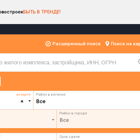
овостроек
БЫТЬ В ТРЕНДЕ!
Расширенный поиск
Поиск на ка
на карте
Район в регионе
×
Все
Район в городе
Все
²
Срок сдачи