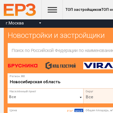
ТОП застройщиков
ТОП н
г.Москва
Новостройки и застройщики
Регион ЖК
Новосибирская область
Населённый пункт
Округ
Все
Цена
Общая площадь, м
₽/м²
млн ₽