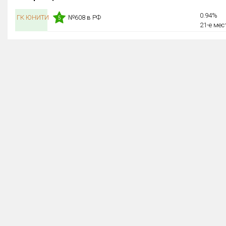
0.94%
ГК ЮНИТИ
№608 в РФ
5
21-е мес