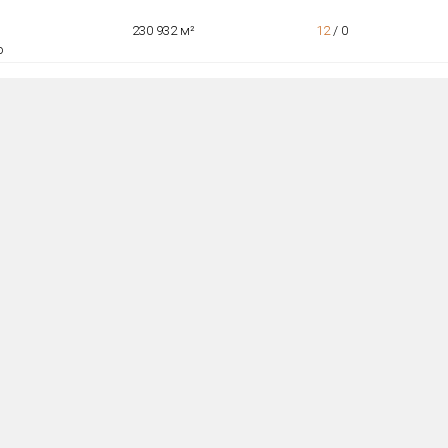
230 932 м²
12
/
0
о