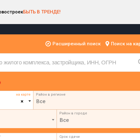
овостроек
БЫТЬ В ТРЕНДЕ!
Расширенный поиск
Поиск на ка
на карте
Район в регионе
×
Все
Район в городе
Все
²
Срок сдачи