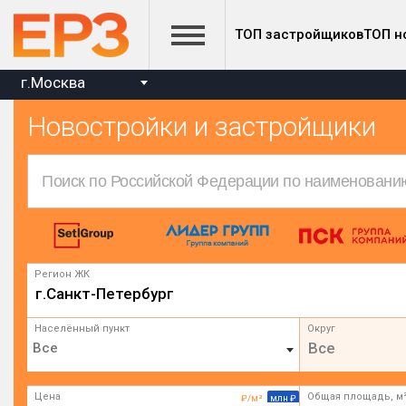
ТОП застройщиков
ТОП н
г.Москва
Новостройки и застройщики
Регион ЖК
г.Санкт-Петербург
Населённый пункт
Округ
Все
Цена
Общая площадь, м
₽/м²
млн ₽