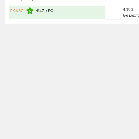
4.19%
ГК КВС
№47 в РФ
5
6-е мест