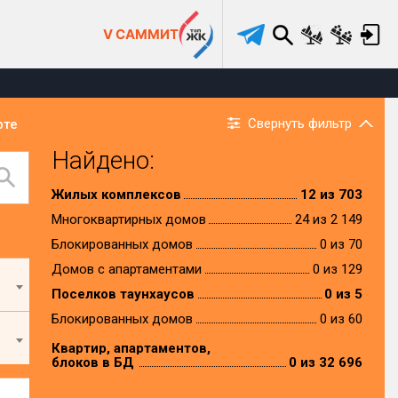
V САММИТ
Свернуть фильтр
рте
Найдено:
Жилых комплексов
12 из 703
Многоквартирных домов
24 из 2 149
Блокированных домов
0 из 70
Домов с апартаментами
0 из 129
Поселков таунхаусов
0 из 5
Блокированных домов
0 из 60
Квартир, апартаментов,
блоков в БД
0 из 32 696