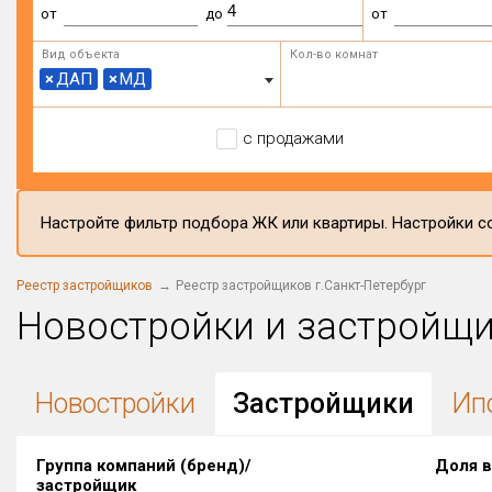
от
до
от
Вид объекта
Кол-во комнат
×
ДАП
×
МД
с продажами
Настройте фильтр подбора ЖК или квартиры. Настройки со
Реестр застройщиков
Реестр застройщиков г.Санкт-Петербург
Новостройки и застройщ
Новостройки
Застройщики
Ип
Группа компаний (бренд)/
Доля в
застройщик