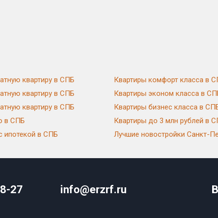
атную квартиру в СПБ
Квартиры комфорт класса в 
атную квартиру в СПБ
Квартиры эконом класса в СП
атную квартиру в СПБ
Квартиры бизнес класса в СП
ю в СПБ
Квартиры до 3 млн рублей в 
с ипотекой в СПБ
Лучшие новостройки Санкт-Пе
08-27
info@erzrf.ru
В