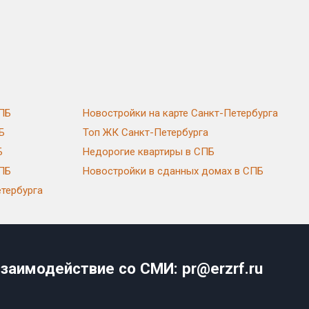
СПБ
Новостройки на карте Санкт-Петербурга
Б
Топ ЖК Санкт-Петербурга
Б
Недорогие квартиры в СПБ
СПБ
Новостройки в сданных домах в СПБ
тербурга
заимодействие со СМИ: pr@erzrf.ru