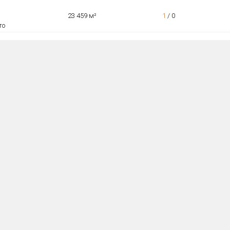
23 459 м²
1
/
0
то