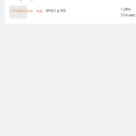
1.28%
СЗ Неострой
н/р
№921 в РФ
15-е мес