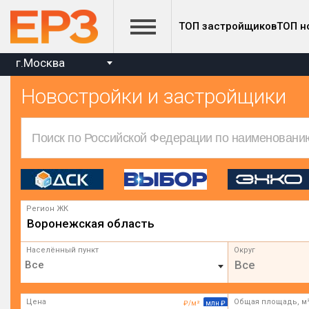
ТОП застройщиков
ТОП н
г.Москва
Новостройки и застройщики
Регион ЖК
Воронежская область
Населённый пункт
Округ
Все
Цена
Общая площадь, м
₽/м²
млн ₽