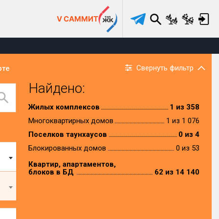
V САММИТ
Свернуть фильтр
рте
Найдено:
Жилых комплексов
1 из 358
Многоквартирных домов
1 из 1 076
Поселков таунхаусов
0 из 4
Блокированных домов
0 из 53
Квартир, апартаментов,
блоков в БД
62 из 14 140