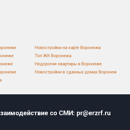
Воронеже
Новостройки на карте Воронежа
ронеже
Топ ЖК Воронежа
ронеже
Недорогие квартиры в Воронеже
Воронеже
Новостройки в сданных домах Воронеж
а
заимодействие со СМИ: pr@erzrf.ru