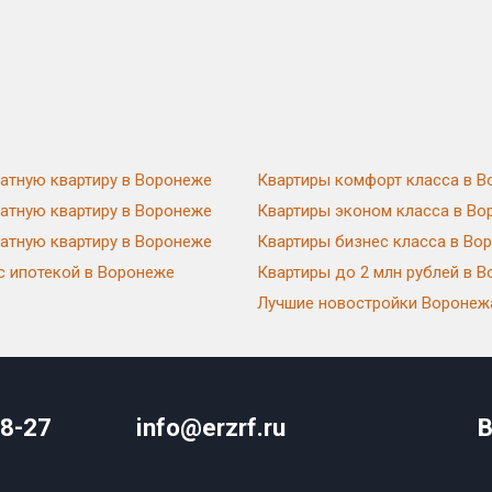
натную квартиру в Воронеже
Квартиры комфорт класса в 
натную квартиру в Воронеже
Квартиры эконом класса в Во
натную квартиру в Воронеже
Квартиры бизнес класса в Во
с ипотекой в Воронеже
Квартиры до 2 млн рублей в 
Лучшие новостройки Воронеж
08-27
info@erzrf.ru
В