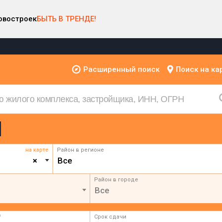
овостроек
БЫТЬ В ТРЕНДЕ!
Расширенный поиск
Поиск на ка
на карте
Район в регионе
×
Все
Район в городе
Все
²
Срок сдачи