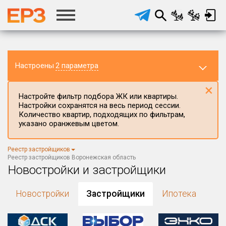
Настроены
2 параметра
×
Настройте фильтр подбора ЖК или квартиры.
Настройки сохранятся на весь период сессии.
Количество квартир, подходящих по фильтрам,
указано оранжевым цветом.
Регион ЖК
Реестр застройщиков
Воронежская область
×
Реестр застройщиков Воронежская область
Новостройки и застройщики
Район в регионе
Все
Новостройки
Застройщики
Ипотека
Населённый пункт