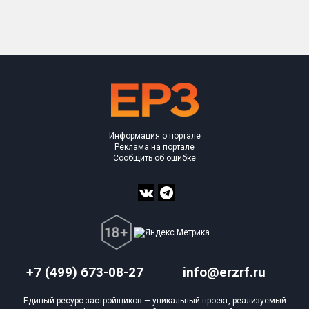
Только новые
Оценка ЕРЗ ЖК
от
до
с продажами
Информация о портале
Рейтинг ЕРЗ
Реклама на портале
Сообщить об ошибке
Найдено:
Жилых комплексов
1 из 358
Многоквартирных домов
1 из 1 076
Поселков таунхаусов
0 из 4
Блокированных домов
0 из 53
+7 (499) 673-08-27
info@erzrf.ru
Квартир, апартаментов,
блоков в БД
127 из 14 140
Единый ресурс застройщиков — уникальный проект, реализуемый