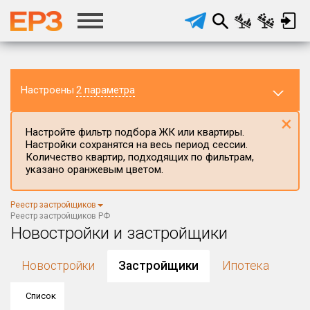
Настроены
2 параметра
×
Настройте фильтр подбора ЖК или квартиры.
Настройки сохранятся на весь период сессии.
Количество квартир, подходящих по фильтрам,
указано оранжевым цветом.
Регион ЖК
Все регионы
×
Реестр застройщиков
Район в регионе
Реестр застройщиков РФ
Все
Новостройки и застройщики
Населённый пункт
Новостройки
Застройщики
Ипотека
Список
Округ