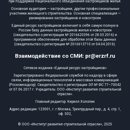
Домов с апартаментами
при поддержке Национального объединения застройщиков жилья.
0 из 2
Основная аудитория — застройщики, другие профессиональные
Квартир, апартаментов,
участники жилищного строительства. Основная специализация —
блоков в БД
1 697 из 725 661
ранжирование застройщиков и новостроек
Единый ресурс застройщиков включает в себя самую полную в
России базу данных застройщиков жилья и новостроек
(свидетельство о регистрации № 2016620396 от 28.03.2016) и
программное обеспечение для обработки этой базы данных
(свидетельство о регистрации № 2016613710 от 04.04.2016).
Взаимодействие со СМИ: pr@erzrf.ru
Сетевое издание «Единый ресурс застройщиков»
Зарегистрировано Федеральной службой по надзору в сфере
связи, информационных технологий и массовых коммуникаций
(Роскомнадзор). Свидетельство о регистрации ЭЛ № ФС 77–70042
от 07.06.2017 г. Учредитель: ООО «Институт развития строительной
отрасли».
Главный редактор: Кирилл Холопик
Адрес редакции: 123001, г. г.Москва, Трехпрудный пер., д. 4, стр. 1,
оф. 502,
© ООО «Институт развития строительной отрасли», 2025