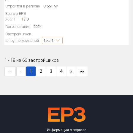
Строится в регионе
3 651 м²
Всего в ЕРЗ
ЖК/ПТ
1
/
0
Год основания
2024
Застройщиков
в группе компаний
1
из 1
1 - 18 из 66 застройщиков
««
«
1
2
3
4
»
»»
Информация о портале