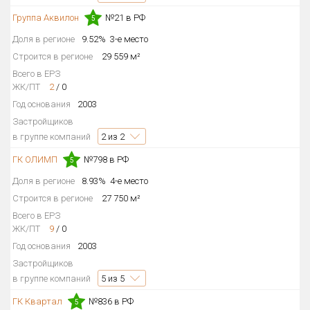
Группа Аквилон
№21 в РФ
Только новые
5
Доля в регионе
9.52%
3-е место
Оценка ЕРЗ ЖК
Строится в регионе
29 559 м²
от
до
Всего в ЕРЗ
ЖК/ПТ
2
/
0
с продажами
Год основания
2003
Застройщиков
в группе компаний
2
из 2
Рейтинг ЕРЗ
ГК ОЛИМП
№798 в РФ
5
Найдено:
Доля в регионе
8.93%
4-е место
Строится в регионе
27 750 м²
Жилых комплексов
177 из 177
Всего в ЕРЗ
Многоквартирных домов
368 из 368
ЖК/ПТ
9
/
0
Год основания
2003
Блокированных домов
16 из 16
Застройщиков
Домов с апартаментами
4 из 4
в группе компаний
5
из 5
Поселков таунхаусов
1 из 1
ГК Квартал
№836 в РФ
5
Блокированных домов
2 из 2