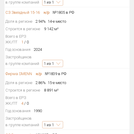
в группе компаний
1
из 1
СЗ Звездный 15-16
н/р
№1805 в РФ
Доля в регионе
2.94%
14-е место
Строится в регионе
9 142 м²
Всего в ЕРЗ
ЖК/ПТ
1
/
0
Год основания
2024
Застройщиков
в группе компаний
1
из 1
Фирма SMENN
н/р
№1839 в РФ
Доля в регионе
2.86%
15-е место
Строится в регионе
8 891 м²
Всего в ЕРЗ
ЖК/ПТ
4
/
0
Год основания
1990
Застройщиков
в группе компаний
1
из 1