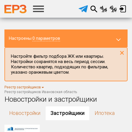
Настроены
0 параметров
×
Настройте фильтр подбора ЖК или квартиры.
Настройки сохранятся на весь период сессии.
Количество квартир, подходящих по фильтрам,
указано оранжевым цветом.
Регион ЖК
Реестр застройщиков
Ивановская область
×
Реестр застройщиков Ивановская область
Новостройки и застройщики
Район в регионе
Все
Новостройки
Застройщики
Ипотека
Населённый пункт