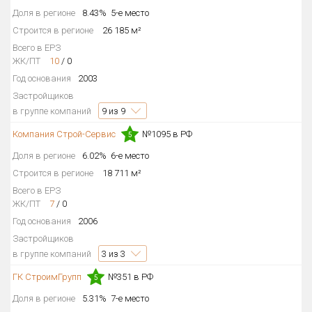
Доля в регионе
8.43%
5-е место
Квартир, апартаментов,
блоков в БД
2 556 из 2 556
Строится в регионе
26 185 м²
Всего в ЕРЗ
ЖК/ПТ
10
/
0
Год основания
2003
Застройщиков
в группе компаний
9
из 9
Компания Строй-Сервис
№1095 в РФ
5
Доля в регионе
6.02%
6-е место
Строится в регионе
18 711 м²
Всего в ЕРЗ
ЖК/ПТ
7
/
0
Год основания
2006
Застройщиков
в группе компаний
3
из 3
ГК СтроимГрупп
№351 в РФ
5
Доля в регионе
5.31%
7-е место