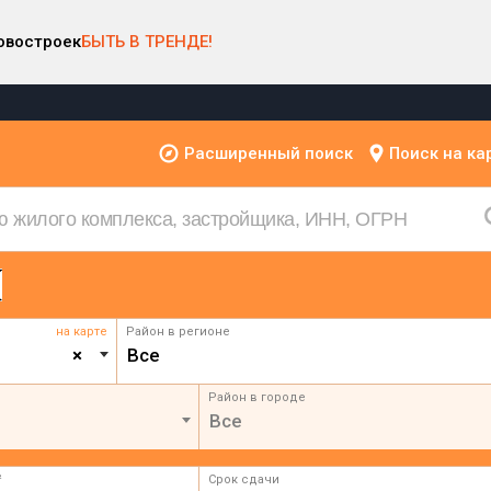
овостроек
БЫТЬ В ТРЕНДЕ!
Расширенный поиск
Поиск на ка
на карте
Район в регионе
×
Все
Район в городе
Все
²
Срок сдачи