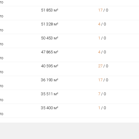
то
51 853 м²
17
/
0
то
51 328 м²
4
/
0
то
50 453 м²
1
/
0
то
47 865 м²
4
/
0
то
40 595 м²
27
/
0
то
36 193 м²
17
/
0
то
35 511 м²
7
/
0
то
35 400 м²
1
/
0
то