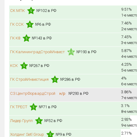
9.51%
СК МПК
№102 в РФ
5
1-е мест
7.46%
ГК ССК
№6 в РФ
5
2-е мест
7.45%
ГК К8
№143 в РФ
5
3-е мест
5.87%
ГК КалининградСтройИнвест
№193 в РФ
4.5
4-е мест
4.25%
КСК
№267 в РФ
5
5-е мест
4%
ГК СтройИнвестиция
№286 в РФ
5
6-е мест
3.86%
СЗ ЦентрФорвардСтрой
н/р
№293 в РФ
7-е мест
3.1%
ГК ТРЕСТ
№71 в РФ
5
8-е мест
2.93%
Лидер Групп
№52 в РФ
5
9-е мест
2.71%
Холдинг Setl Group
№9 в РФ
5