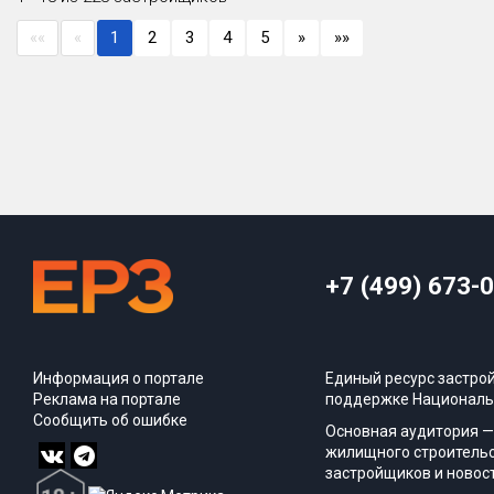
««
«
1
2
3
4
5
»
»»
+7 (499) 673-
Информация о портале
Единый ресурс застро
Реклама на портале
поддержке Националь
Сообщить об ошибке
Основная аудитория —
жилищного строительс
застройщиков и новос