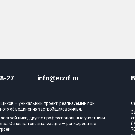
08-27
info@erzrf.ru
В
йщиков — уникальный проект, реализуемый при
С
ного объединения застройщиков жилья.
З
 застройщики, другие профессиональные участники
с
тва. Основная специализация — ранжирование
(
троек
7