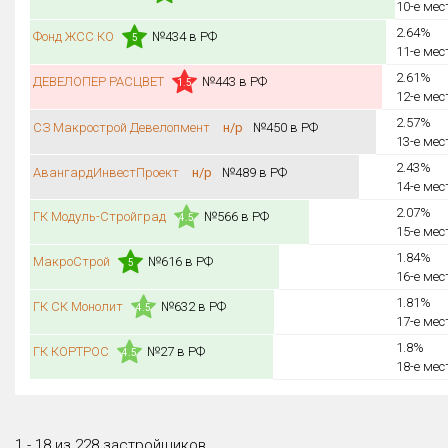
10-е мес
2.64%
Фонд ЖСС КО
№434 в РФ
5
11-е мес
2.61%
ДЕВЕЛОПЕР РАСЦВЕТ
№443 в РФ
1.5
12-е мес
2.57%
СЗ Макрострой Девелопмент
н/р
№450 в РФ
13-е мес
2.43%
АвангардИнвестПроект
н/р
№489 в РФ
14-е мес
2.07%
ГК Модуль-Стройград
№566 в РФ
4.5
15-е мес
1.84%
МакроСтрой
№616 в РФ
5
16-е мес
1.81%
ГК СК Монолит
№632 в РФ
4.5
17-е мес
1.8%
ГК КОРТРОС
№27 в РФ
4.5
18-е мес
1 - 18 из 228 застройщиков