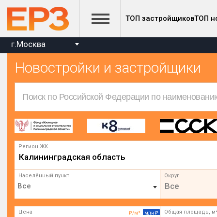
ТОП застройщиков
ТОП н
г.Москва
Новостройки и застройщики
Регион ЖК
Калининградская область
Населённый пункт
Округ
Все
Цена
Общая площадь, м
₽/м²
млн ₽