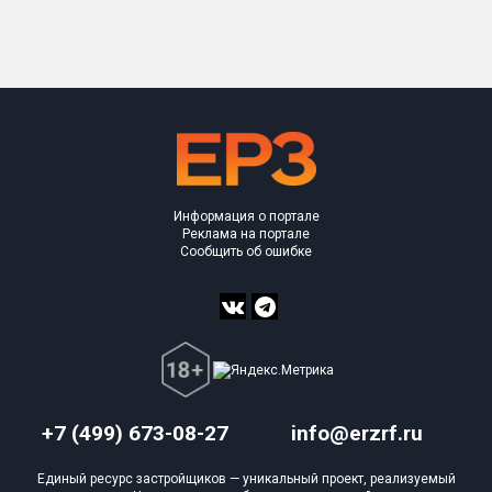
Только новые
Оценка ЕРЗ ЖК
от
до
с продажами
Информация о портале
Рейтинг ЕРЗ
Реклама на портале
Сообщить об ошибке
Найдено:
Жилых комплексов
1 из 581
Многоквартирных домов
4 из 1 548
Блокированных домов
0 из 12
Домов с апартаментами
0 из 55
+7 (499) 673-08-27
info@erzrf.ru
Поселков таунхаусов
0 из 2
Единый ресурс застройщиков — уникальный проект, реализуемый
Блокированных домов
0 из 3