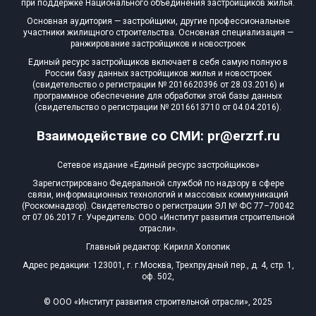
при поддержке Национального объединения застройщиков жилья.
Квартир, апартаментов,
Основная аудитория — застройщики, другие профессиональные
блоков в БД
345 из 16 505
участники жилищного строительства. Основная специализация —
ранжирование застройщиков и новостроек
Единый ресурс застройщиков включает в себя самую полную в
России базу данных застройщиков жилья и новостроек
(свидетельство о регистрации № 2016620396 от 28.03.2016) и
программное обеспечение для обработки этой базы данных
(свидетельство о регистрации № 2016613710 от 04.04.2016).
Взаимодействие со СМИ: pr@erzrf.ru
Сетевое издание «Единый ресурс застройщиков»
Зарегистрировано Федеральной службой по надзору в сфере
связи, информационных технологий и массовых коммуникаций
(Роскомнадзор). Свидетельство о регистрации ЭЛ № ФС 77–70042
от 07.06.2017 г. Учредитель: ООО «Институт развития строительной
отрасли».
Главный редактор: Кирилл Холопик
Адрес редакции: 123001, г. г.Москва, Трехпрудный пер., д. 4, стр. 1,
оф. 502,
© ООО «Институт развития строительной отрасли», 2025