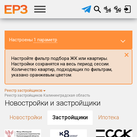
Настроены
1 параметр
×
Настройте фильтр подбора ЖК или квартиры.
Настройки сохранятся на весь период сессии.
Количество квартир, подходящих по фильтрам,
указано оранжевым цветом.
Регион ЖК
Реестр застройщиков
Калининградская область
×
Реестр застройщиков Калининградская область
Новостройки и застройщики
Район в регионе
Все
Новостройки
Застройщики
Ипотека
Населённый пункт