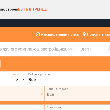
овостроек
БЫТЬ В ТРЕНДЕ!
Расширенный поиск
Поиск на ка
на карте
Район в регионе
×
Все
Район в городе
Все
²
Срок сдачи