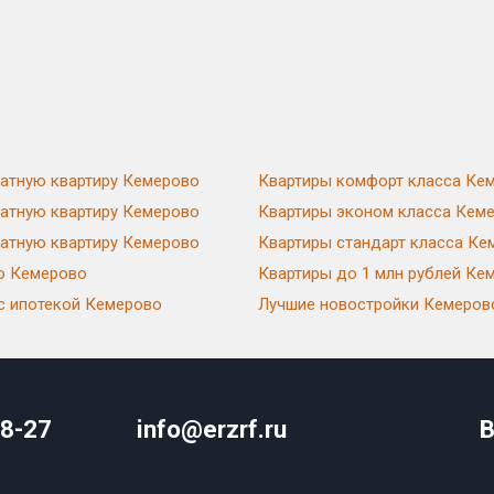
натную квартиру Кемерово
Квартиры комфорт класса Ке
натную квартиру Кемерово
Квартиры эконом класса Кем
натную квартиру Кемерово
Квартиры стандарт класса Ке
ю Кемерово
Квартиры до 1 млн рублей Ке
с ипотекой Кемерово
Лучшие новостройки Кемеров
08-27
info@erzrf.ru
В