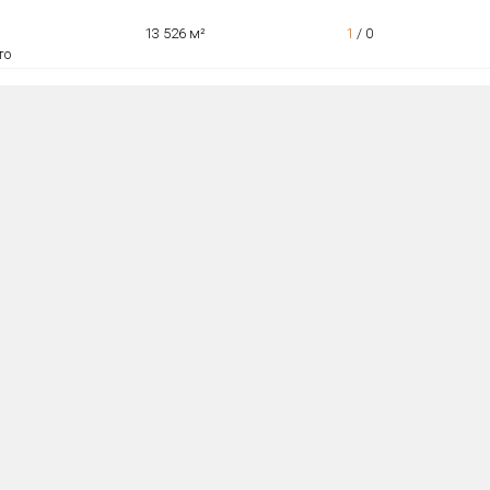
13 526 м²
1
/
0
то