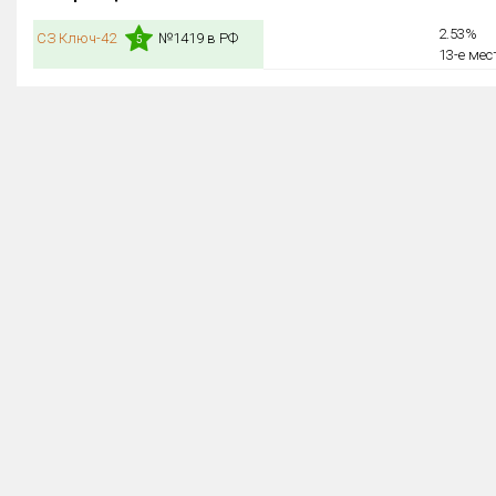
2.53%
СЗ Ключ-42
№1419 в РФ
5
13-е мес