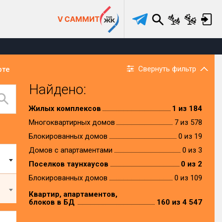
V САММИТ
Свернуть фильтр
рте
Найдено:
Жилых комплексов
1 из 184
Многоквартирных домов
7 из 578
Блокированных домов
0 из 19
Домов с апартаментами
0 из 3
Поселков таунхаусов
0 из 2
Блокированных домов
0 из 109
Квартир, апартаментов,
блоков в БД
160 из 4 547