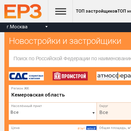
ТОП застройщиков
ТОП н
г.Москва
Новостройки и застройщики
Регион ЖК
Кемеровская область
Населённый пункт
Округ
Все
Цена
Общая площадь, м
₽/м²
млн ₽