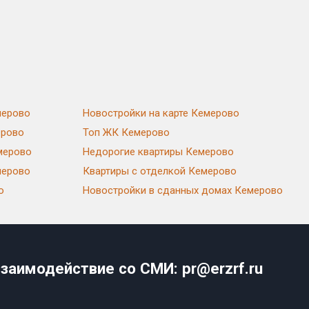
мерово
Новостройки на карте Кемерово
ерово
Топ ЖК Кемерово
мерово
Недорогие квартиры Кемерово
мерово
Квартиры с отделкой Кемерово
о
Новостройки в сданных домах Кемерово
заимодействие со СМИ: pr@erzrf.ru