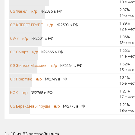
10-е мес
2.07%
СЗ Факел
н/р
№2535 в РФ
11-е мес
1.89%
СЗ КЛЕВЕР ГРУПП
н/р
№2593 в РФ
12-е мес
1.86%
СУ-7
н/р
№2601 в РФ
13-е мес
1.66%
СЗ Смарт
н/р
№2655 в РФ
14-е мес
1.62%
СЗ Жилые. Массивы
н/р
№2664 в РФ
15-е мес
1.31%
СК Престиж
н/р
№2749 в РФ
16-е мес
1.23%
НСК
н/р
№2768 в РФ
17-е мес
1.21%
СЗ Берендеевы пруды
н/р
№2775 в РФ
18-е мес
1 - 18 из 83 застройщиков