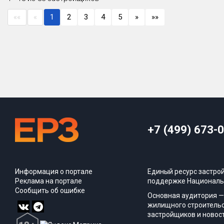
««
«
1
2
3
4
5
»
»»
+7 (499) 673-
Информация о портале
Единый ресурс застро
Реклама на портале
поддержке Националь
Сообщить об ошибке
Основная аудитория —
жилищного строительс
застройщиков и новос