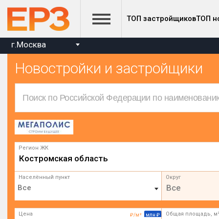
ТОП застройщиков
ТОП н
г.Москва
Новостройки и застройщики
Регион ЖК
Костромская область
Населённый пункт
Округ
Все
Цена
Общая площадь, м
₽/м²
млн ₽