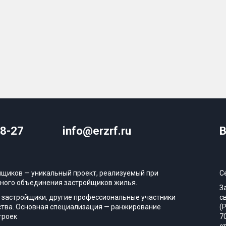
08-27
info@erzrf.ru
В
йщиков — уникальный проект, реализуемый при
С
ного объединения застройщиков жилья.
З
 застройщики, другие профессиональные участники
с
тва. Основная специализация — ранжирование
(
троек
7