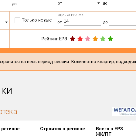
от
до
до
Оценка ЕРЗ ЖК
Только новые
от
до
Рейтинг ЕРЗ
хранятся на весь период сессии. Количество квартир, подходя
ики
отека
 регионе
Строится в регионе
Всего в ЕРЗ
ЖК/ПТ