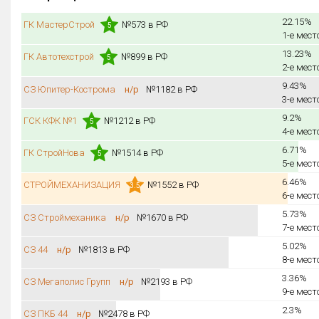
22.15%
ГК МастерСтрой
№573 в РФ
5
1-е мест
13.23%
ГК Автотехстрой
№899 в РФ
5
2-е мест
9.43%
СЗ Юпитер-Кострома
н/р
№1182 в РФ
3-е мест
9.2%
ГСК КФК №1
№1212 в РФ
5
4-е мест
6.71%
ГК СтройНова
№1514 в РФ
5
5-е мест
6.46%
СТРОЙМЕХАНИЗАЦИЯ
№1552 в РФ
3.5
6-е мест
5.73%
СЗ Строймеханика
н/р
№1670 в РФ
7-е мест
5.02%
СЗ 44
н/р
№1813 в РФ
8-е мест
3.36%
СЗ Мегаполис Групп
н/р
№2193 в РФ
9-е мест
2.3%
СЗ ПКБ 44
н/р
№2478 в РФ