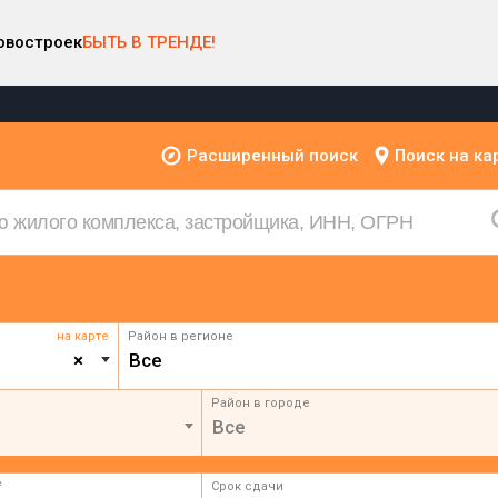
овостроек
БЫТЬ В ТРЕНДЕ!
Расширенный поиск
Поиск на ка
на карте
Район в регионе
×
Все
Район в городе
Все
²
Срок сдачи