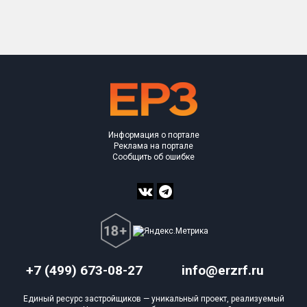
Только новые
Оценка ЕРЗ ЖК
от
до
с продажами
Информация о портале
Рейтинг ЕРЗ
Реклама на портале
Сообщить об ошибке
Найдено:
Жилых комплексов
12 из 1 402
Многоквартирных домов
61 из 3 588
Блокированных домов
0 из 23
Домов с апартаментами
0 из 258
+7 (499) 673-08-27
info@erzrf.ru
Поселков таунхаусов
0 из 7
Единый ресурс застройщиков — уникальный проект, реализуемый
Многоквартирных домов
0 из 2