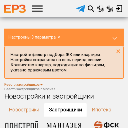
Настроены
3 параметра
×
×
Настройте фильтр подбора ЖК или квартиры.
Настройки сохранятся на весь период сессии.
Количество квартир, подходящих по фильтрам,
указано оранжевым цветом.
Регион ЖК
Реестр застройщиков
г.Москва
×
Реестр застройщиков г.Москва
Новостройки и застройщики
Район в регионе
Все
Новостройки
Застройщики
Ипотека
Населённый пункт