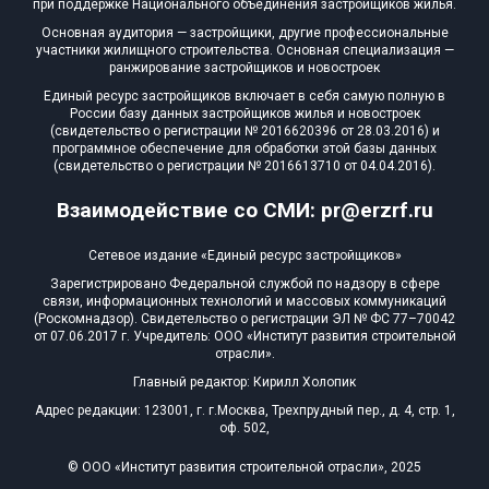
при поддержке Национального объединения застройщиков жилья.
Блокированных домов
0 из 175
Основная аудитория — застройщики, другие профессиональные
участники жилищного строительства. Основная специализация —
Квартир, апартаментов,
ранжирование застройщиков и новостроек
блоков в БД
833 из 56 039
Единый ресурс застройщиков включает в себя самую полную в
России базу данных застройщиков жилья и новостроек
(свидетельство о регистрации № 2016620396 от 28.03.2016) и
программное обеспечение для обработки этой базы данных
(свидетельство о регистрации № 2016613710 от 04.04.2016).
Взаимодействие со СМИ: pr@erzrf.ru
Сетевое издание «Единый ресурс застройщиков»
Зарегистрировано Федеральной службой по надзору в сфере
связи, информационных технологий и массовых коммуникаций
(Роскомнадзор). Свидетельство о регистрации ЭЛ № ФС 77–70042
от 07.06.2017 г. Учредитель: ООО «Институт развития строительной
отрасли».
Главный редактор: Кирилл Холопик
Адрес редакции: 123001, г. г.Москва, Трехпрудный пер., д. 4, стр. 1,
оф. 502,
© ООО «Институт развития строительной отрасли», 2025