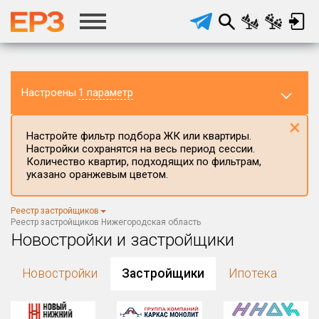
Настроены
1 параметр
×
Настройте фильтр подбора ЖК или квартиры.
Настройки сохранятся на весь период сессии.
Количество квартир, подходящих по фильтрам,
указано оранжевым цветом.
Регион ЖК
Реестр застройщиков
Нижегородская область
×
Реестр застройщиков Нижегородская область
Новостройки и застройщики
Район в регионе
Все
Новостройки
Застройщики
Ипотека
Населённый пункт