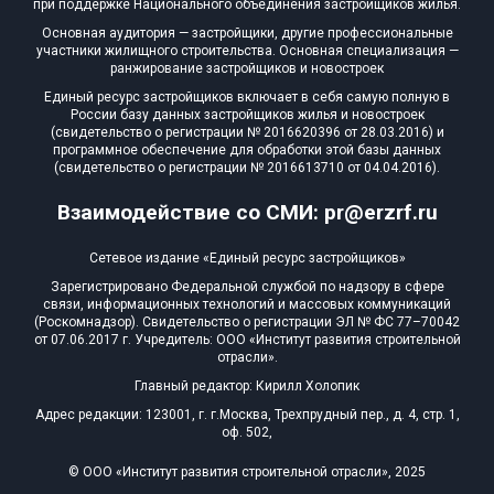
при поддержке Национального объединения застройщиков жилья.
Блокированных домов
0 из 55
Основная аудитория — застройщики, другие профессиональные
участники жилищного строительства. Основная специализация —
Квартир, апартаментов,
ранжирование застройщиков и новостроек
блоков в БД
19 из 9 622
Единый ресурс застройщиков включает в себя самую полную в
России базу данных застройщиков жилья и новостроек
(свидетельство о регистрации № 2016620396 от 28.03.2016) и
программное обеспечение для обработки этой базы данных
(свидетельство о регистрации № 2016613710 от 04.04.2016).
Взаимодействие со СМИ: pr@erzrf.ru
Сетевое издание «Единый ресурс застройщиков»
Зарегистрировано Федеральной службой по надзору в сфере
связи, информационных технологий и массовых коммуникаций
(Роскомнадзор). Свидетельство о регистрации ЭЛ № ФС 77–70042
от 07.06.2017 г. Учредитель: ООО «Институт развития строительной
отрасли».
Главный редактор: Кирилл Холопик
Адрес редакции: 123001, г. г.Москва, Трехпрудный пер., д. 4, стр. 1,
оф. 502,
© ООО «Институт развития строительной отрасли», 2025