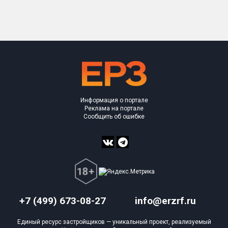
Только новые
Оценка ЕРЗ ЖК
от
до
с продажами
Информация о портале
Рейтинг ЕРЗ
Реклама на портале
Сообщить об ошибке
Найдено:
Жилых комплексов
4 из 386
Многоквартирных домов
8 из 1 117
Блокированных домов
0 из 22
Домов с апартаментами
0 из 9
+7 (499) 673-08-27
info@erzrf.ru
Поселков таунхаусов
0 из 3
Единый ресурс застройщиков — уникальный проект, реализуемый
Многоквартирных домов
0 из 11