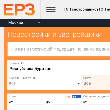
ТОП застройщиков
ТОП н
г.Москва
Новостройки и застройщики
Регион ЖК
Республика Бурятия
Населённый пункт
Округ
Все
Цена
Общая площадь, м
₽/м²
млн ₽
от
до
от