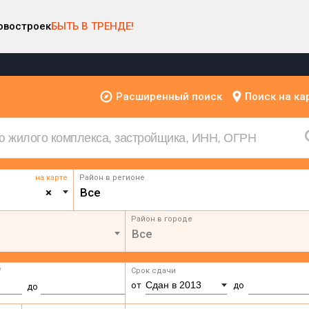
овостроек
БЫТЬ В ТРЕНДЕ!
Расширенный поиск
Поиск на ка
на карте
Район в регионе
×
Все
Район в городе
Все
²
Срок сдачи
Сдан в 2013
от
до
до