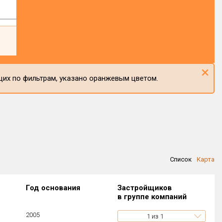
×
щих по фильтрам, указано оранжевым цветом.
Список
Карта
Год основания
Застройщиков
в группе компаний
2005
1
из 1