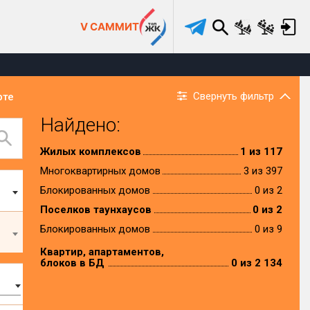
V САММИТ
Свернуть фильтр
рте
Найдено:
Жилых комплексов
1 из 117
Многоквартирных домов
3 из 397
Блокированных домов
0 из 2
Поселков таунхаусов
0 из 2
Блокированных домов
0 из 9
Квартир, апартаментов,
блоков в БД
0 из 2 134