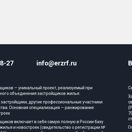
08-27
info@erzrf.ru
В
йщиков — уникальный проект, реализуемый при
С
ного объединения застройщиков жилья.
З
 застройщики, другие профессиональные участники
с
тва. Основная специализация — ранжирование
(
троек
7
с
йщиков включает в себя самую полную в России базу
жилья и новостроек (свидетельство о регистрации №
Г