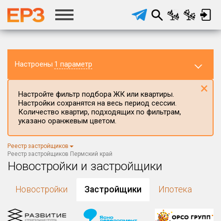
Настроены
1 параметр
×
Настройте фильтр подбора ЖК или квартиры.
Настройки сохранятся на весь период сессии.
Количество квартир, подходящих по фильтрам,
указано оранжевым цветом.
Регион ЖК
Реестр застройщиков
Пермский край
×
Реестр застройщиков Пермский край
Новостройки и застройщики
Район в регионе
Все
Новостройки
Застройщики
Ипотека
Населённый пункт