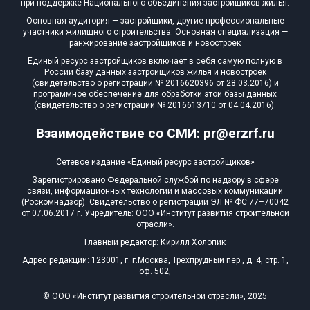
при поддержке Национального объединения застройщиков жилья.
Квартир, апартаментов,
Основная аудитория — застройщики, другие профессиональные
блоков в БД
0 из 14 149
участники жилищного строительства. Основная специализация —
ранжирование застройщиков и новостроек
Единый ресурс застройщиков включает в себя самую полную в
России базу данных застройщиков жилья и новостроек
(свидетельство о регистрации № 2016620396 от 28.03.2016) и
программное обеспечение для обработки этой базы данных
(свидетельство о регистрации № 2016613710 от 04.04.2016).
Взаимодействие со СМИ: pr@erzrf.ru
Сетевое издание «Единый ресурс застройщиков»
Зарегистрировано Федеральной службой по надзору в сфере
связи, информационных технологий и массовых коммуникаций
(Роскомнадзор). Свидетельство о регистрации ЭЛ № ФС 77–70042
от 07.06.2017 г. Учредитель: ООО «Институт развития строительной
отрасли».
Главный редактор: Кирилл Холопик
Адрес редакции: 123001, г. г.Москва, Трехпрудный пер., д. 4, стр. 1,
оф. 502,
© ООО «Институт развития строительной отрасли», 2025