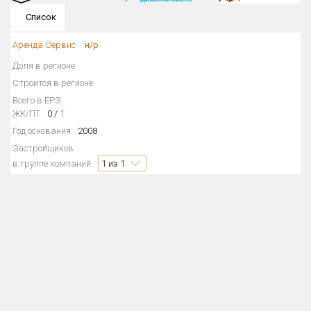
Округ
Список
Все
Аренда Сервис
н/р
Район в городе
Доля в регионе
Все
Строится в регионе
Всего в ЕРЗ
Цена
₽/м²
млн ₽
ЖК/ПТ
0
/
1
от
до
Год основания
2008
Застройщиков
Общая площадь, м²
в группе компаний
1
из 1
от
до
Срок сдачи
Сдан в 2016
от
до
Вид объекта
Кол-во комнат