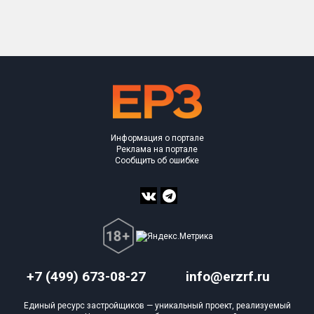
Только новые
Оценка ЕРЗ ЖК
от
до
с продажами
Информация о портале
Рейтинг ЕРЗ
Реклама на портале
Сообщить об ошибке
Найдено:
Жилых комплексов
0 из 451
Многоквартирных домов
0 из 880
Блокированных домов
0 из 2
Домов с апартаментами
0 из 1
+7 (499) 673-08-27
info@erzrf.ru
Поселков таунхаусов
1 из 7
Единый ресурс застройщиков — уникальный проект, реализуемый
Блокированных домов
7 из 23