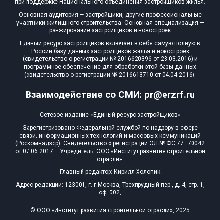
при поддержке Национального объединения застройщиков жилья.
Квартир, апартаментов,
Основная аудитория — застройщики, другие профессиональные
блоков в БД
0 из 27 236
участники жилищного строительства. Основная специализация —
ранжирование застройщиков и новостроек
Единый ресурс застройщиков включает в себя самую полную в
России базу данных застройщиков жилья и новостроек
(свидетельство о регистрации № 2016620396 от 28.03.2016) и
программное обеспечение для обработки этой базы данных
(свидетельство о регистрации № 2016613710 от 04.04.2016).
Взаимодействие со СМИ: pr@erzrf.ru
Сетевое издание «Единый ресурс застройщиков»
Зарегистрировано Федеральной службой по надзору в сфере
связи, информационных технологий и массовых коммуникаций
(Роскомнадзор). Свидетельство о регистрации ЭЛ № ФС 77–70042
от 07.06.2017 г. Учредитель: ООО «Институт развития строительной
отрасли».
Главный редактор: Кирилл Холопик
Адрес редакции: 123001, г. г.Москва, Трехпрудный пер., д. 4, стр. 1,
оф. 502,
© ООО «Институт развития строительной отрасли», 2025