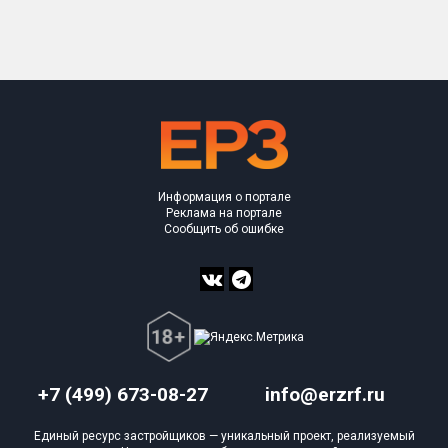
Только новые
Оценка ЕРЗ ЖК
от
до
с продажами
Информация о портале
Рейтинг ЕРЗ
Реклама на портале
Сообщить об ошибке
Найдено:
Жилых комплексов
1 из 564
Многоквартирных домов
3 из 1 775
Блокированных домов
0 из 9
Домов с апартаментами
0 из 3
+7 (499) 673-08-27
info@erzrf.ru
Поселков таунхаусов
0 из 3
Единый ресурс застройщиков — уникальный проект, реализуемый
Блокированных домов
0 из 15