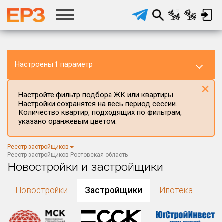
Настроены
1 параметр
×
Настройте фильтр подбора ЖК или квартиры.
Настройки сохранятся на весь период сессии.
Количество квартир, подходящих по фильтрам,
указано оранжевым цветом.
Регион ЖК
Реестр застройщиков
Ростовская область
×
Реестр застройщиков Ростовская область
Новостройки и застройщики
Район в регионе
Все
Новостройки
Застройщики
Ипотека
Населённый пункт