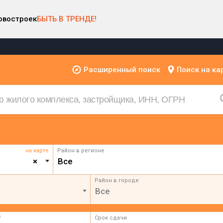
овостроек
БЫТЬ В ТРЕНДЕ!
Расширенный поиск
Поиск на ка
на карте
Район в регионе
×
Все
Район в городе
Все
²
Срок сдачи