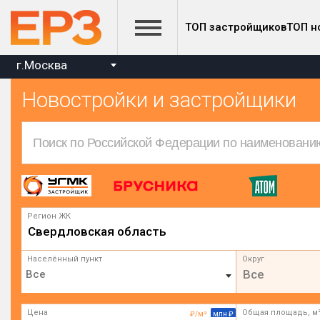
ТОП застройщиков
ТОП н
г.Москва
Новостройки и застройщики
Регион ЖК
Свердловская область
Населённый пункт
Округ
Все
Цена
Общая площадь, м
₽/м²
млн ₽