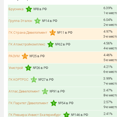
6.39%
Брусника
№8 в РФ
5
1-е мест
6.04%
Группа Эталон
№14 в РФ
4
2-е мест
4.97%
ГК Страна Девелопмент
№11 в РФ
3.5
3-е мест
4.56%
ГК Атомстройкомплекс
№62 в РФ
5
4-е мест
4.46%
РАЗУМ
№25 в РФ
3.5
5-е мест
4.21%
Унистрой
№26 в РФ
5
6-е мест
3.99%
ГК КОРТРОС
№27 в РФ
4.5
7-е мест
3.47%
Атлас Девелопмент
№91 в РФ
4.5
8-е мест
2.57%
ГК Паритет Девелопмент
№54 в РФ
5
9-е мест
2.41%
ГК Ривьера Инвест Екатеринбург
№146 в РФ
5