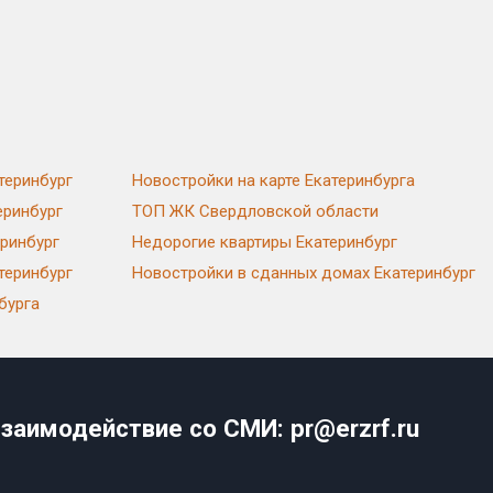
теринбург
Новостройки на карте Екатеринбурга
еринбург
ТОП ЖК Свердловской области
еринбург
Недорогие квартиры Екатеринбург
теринбург
Новостройки в сданных домах Екатеринбург
бурга
заимодействие со СМИ: pr@erzrf.ru