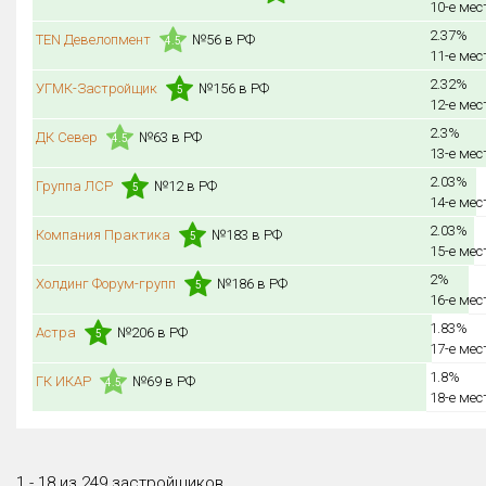
10-е мес
2.37%
TEN Девелопмент
№56 в РФ
4.5
11-е мес
2.32%
УГМК-Застройщик
№156 в РФ
5
12-е мес
2.3%
ДК Север
№63 в РФ
4.5
13-е мес
2.03%
Группа ЛСР
№12 в РФ
5
14-е мес
2.03%
Компания Практика
№183 в РФ
5
15-е мес
2%
Холдинг Форум-групп
№186 в РФ
5
16-е мес
1.83%
Астра
№206 в РФ
5
17-е мес
1.8%
ГК ИКАР
№69 в РФ
4.5
18-е мес
1 - 18 из 249 застройщиков